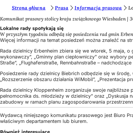
J
Strona główna
Prasa
Informacja prasowa
Lo
Przejdź do treści
e
Komunikat prasowy stolicy kraju związkowego Wiesbaden
3
s
Lokalne rady spotykają się
W przyszłym tygodniu odbędą się posiedzenia rad gmin Erbe
t
Więcej informacji na temat posiedzeń można znaleźć na st
e
Rada dzielnicy Erbenheim zbiera się we wtorek, 5 maja, o
ś
wykonawczy”, „Gminny plan ciepłowniczy” oraz wybory pełn
Straße”, „Flughafenstraße, Rennbahnstraße – nadchodzące
t
u
Posiedzenie rady dzielnicy Biebrich odbędzie się w środę,
„Rozszerzenie obszaru działania WiMobil”, „Prezentacja p
t
Rada dzielnicy Kloppenheim zorganizuje swoje najbliższe 
a
pełnomocnika ds. młodzieży w dzielnicy” oraz „Dyskusja 
j
zabudowy w ramach planu zagospodarowania przestrzen
:
Wydawcą niniejszego komunikatu prasowego jest Biuro Pr
właściwym departamentem lub biurem.
Również interesujące