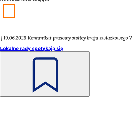
19.06.2026
Komunikat prasowy stolicy kraju związkowego 
Lokalne rady spotykają się
Pamiętaj
Obszar
Szybki dostęp
stóp
Wszystkie usługi
Kalendarz wydarzeń
Biuro obywatelskie
Opinie na temat strony internetowej