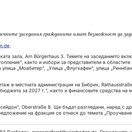
личните заседания гражданите имат възможност да зада
n.de
(Отваря
.
се
ката зала, Am Bürgerhaus 3. Темите на заседанието вкл
в
опление“, както и избори за представители в областите
нов
а улица „Моабитер“, „Улица „Флугхафен“, улица „Реннба
раздел)
и етаж в местната администрация на Бибрих, Rathausstraß
 бюджета за 2027 г.“, както и финансовите средства на 
осейдон“, Oberstraße 8. Ще бъдат разгледани, наред с д
редложение на фракция се отнася до темата „Проучване
183 Висбаден,
pressereferat
wiesbaden
de
. Гражданите, 