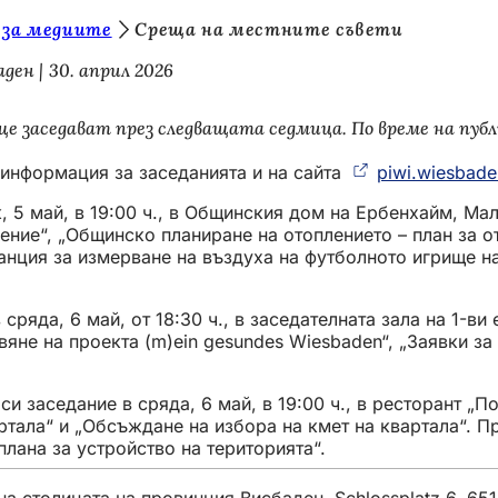
 за медиите
Среща на местните съвети
аден
30. април 2026
е заседават през следващата седмица. По време на пуб
 информация за заседанията и на сайта
piwi.wiesbade
 5 май, в 19:00 ч., в Общинския дом на Ербенхайм, Мал
ение“, „Общинско планиране на отоплението – план за от
анция за измерване на въздуха на футболното игрище н
.
сряда, 6 май, от 18:30 ч., в заседателната зала на 1-в
вяне на проекта (m)ein gesundes Wiesbaden“, „Заявки за
 заседание в сряда, 6 май, в 19:00 ч., в ресторант „П
ртала“ и „Обсъждане на избора на кмет на квартала“. П
плана за устройство на територията“.
а столицата на провинция Висбаден, Schlossplatz 6, 65