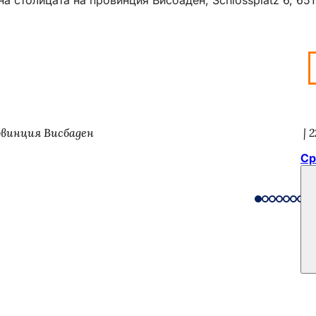
овинция Висбаден
2
Ср
тията
ани