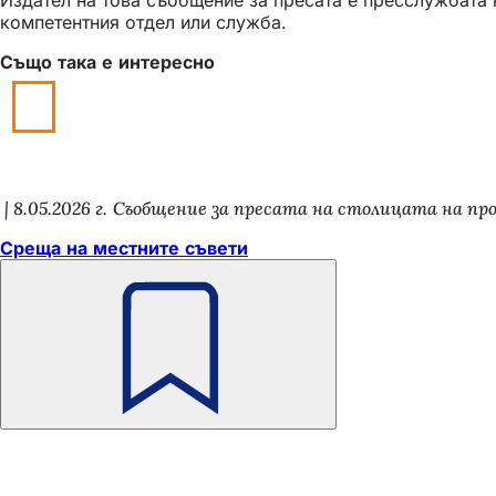
компетентния отдел или служба.
Също така е интересно
8.05.2026 г.
Съобщение за пресата на столицата на пр
Среща на местните съвети
Не
забравяйте
Област
Бърз достъп
на
Всички услуги
Календар на съби
стъпалата
Служба за гражд