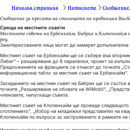
В
Начална страница
Натиснете
Съобщение
Преминаване към съдържанието
и
Съобщение за пресата на столицата на провинция Висб
е
Среща на местните съвети
Местните съвети на Ербенхайм, Бибрих и Клопенхайм щ
с
ред.
т
Заинтересованите лица могат да намерят допълнителна
е
Местният съвет на Ербенхайм ще се събере във вторник,
Либиг“ – разширяване до 6 паралелки, проект за изпълн
т
Предложенията на фракциите се отнасят до точките „Ст
у
информационна табло за местния съвет на Ербенхайм“
к
Заседанието на местния съвет на Бибрих ще се състои в 
:
точките „Разширяване на обхвата на WiMobil“, „Предста
членовете, напускащи съвета.
Местният съвет на Клопенхайм ще проведе следващото си
отоплението“, „Избор на младежки представител на ква
Клопенхайм по въпроса за застрояването в рамките на 
Издател на това съобщение за пресата е пресслужбата н