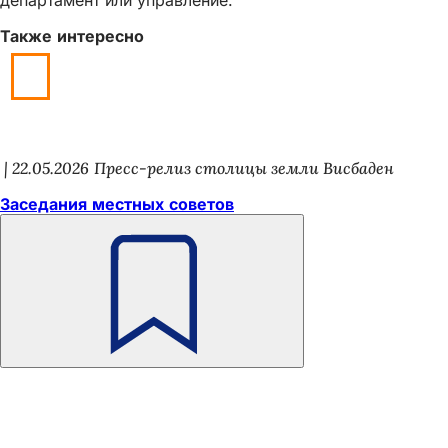
Также интересно
22.05.2026
Пресс-релиз столицы земли Висбаден
Заседания местных советов
Помните
Область
Быстрый доступ
ног
Все услуги
Календарь событий
Гражданский офис
Отзывы о сайте