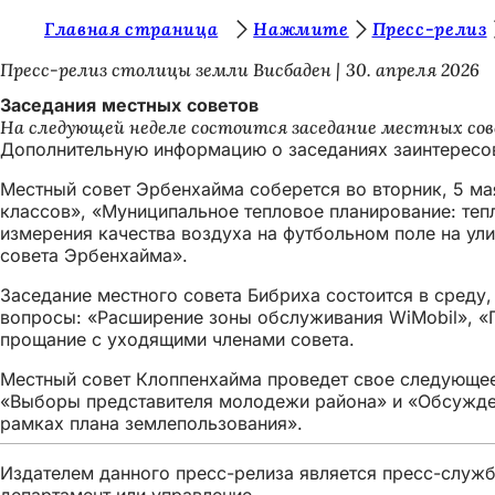
В
Главная страница
Нажмите
Пресс-релиз
Перейти к содержимому
ы
Пресс-релиз столицы земли Висбаден
30. апреля 2026
з
Заседания местных советов
На следующей неделе состоится заседание местных сов
д
Дополнительную информацию о заседаниях заинтересов
е
Местный совет Эрбенхайма соберется во вторник, 5 ма
с
классов», «Муниципальное тепловое планирование: те
измерения качества воздуха на футбольном поле на у
ь
совета Эрбенхайма».
:
Заседание местного совета Бибриха состоится в среду, 
вопросы: «Расширение зоны обслуживания WiMobil», «П
прощание с уходящими членами совета.
Местный совет Клоппенхайма проведет свое следующее з
«Выборы представителя молодежи района» и «Обсужден
рамках плана землепользования».
Издателем данного пресс-релиза является пресс-служба
департамент или управление.