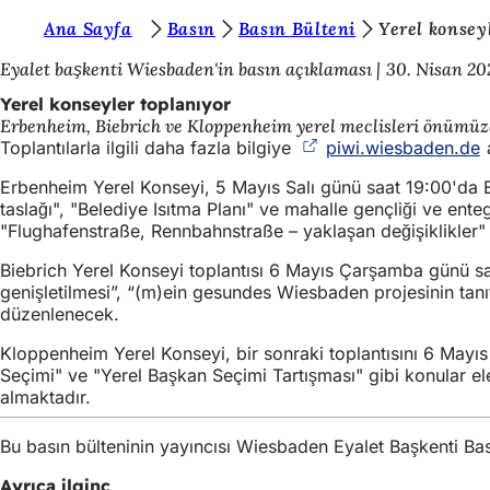
B
Ana Sayfa
Basın
Basın Bülteni
Yerel konsey
İçeriğe atla
u
Eyalet başkenti Wiesbaden'in basın açıklaması
30. Nisan 20
r
Yerel konseyler toplanıyor
Erbenheim, Biebrich ve Kloppenheim yerel meclisleri önümüzd
a
Toplantılarla ilgili daha fazla bilgiye
piwi.wiesbaden.de
(
a
d
b
Erbenheim Yerel Konseyi, 5 Mayıs Salı günü saat 19:00'da E
a
taslağı", "Belediye Isıtma Planı" ve mahalle gençliği ve ent
a
"Flughafenstraße, Rennbahnstraße – yaklaşan değişiklikler"
s
ı
Biebrich Yerel Konseyi toplantısı 6 Mayıs Çarşamba günü saat
genişletilmesi”, “(m)ein gesundes Wiesbaden projesinin tanı
n
düzenlenecek.
ı
Kloppenheim Yerel Konseyi, bir sonraki toplantısını 6 Mayı
z
Seçimi" ve "Yerel Başkan Seçimi Tartışması" gibi konular el
almaktadır.
:
Bu basın bülteninin yayıncısı Wiesbaden Eyalet Başkenti B
Ayrıca ilginç