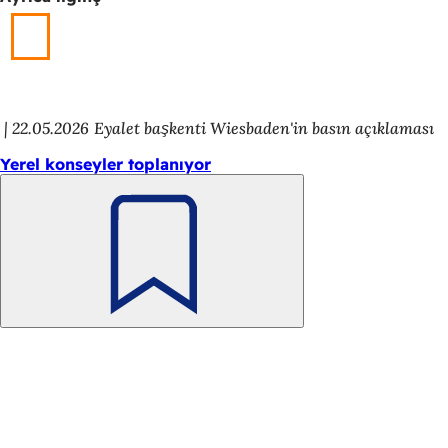
22.05.2026
Eyalet başkenti Wiesbaden'in basın açıklaması
Yerel konseyler toplanıyor
Unutmayın
Ayak
Hızlı erişim
bölgesi
Tüm hizmetler
Etkinlik takvimi
Vatandaşlık ofisi
Web sitesi hakkında geri bildirim