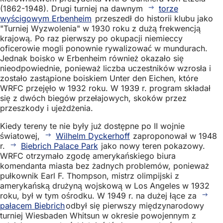
(1862-1948). Drugi turniej na dawnym
torze
wyścigowym Erbenheim
przeszedł do historii klubu jako
"Turniej Wyzwolenia" w 1930 roku z dużą frekwencją
krajową. Po raz pierwszy po okupacji niemieccy
oficerowie mogli ponownie rywalizować w mundurach.
Jednak boisko w Erbenheim również okazało się
nieodpowiednie, ponieważ liczba uczestników wzrosła i
zostało zastąpione boiskiem Unter den Eichen, które
WRFC przejęło w 1932 roku. W 1939 r. program składał
się z dwóch biegów przełajowych, skoków przez
przeszkody i ujeżdżenia.
Kiedy tereny te nie były już dostępne po II wojnie
światowej,
Wilhelm Dyckerhoff
zaproponował w 1948
r.
Biebrich Palace Park
jako nowy teren pokazowy.
WRFC otrzymało zgodę amerykańskiego biura
komendanta miasta bez żadnych problemów, ponieważ
pułkownik Earl F. Thompson, mistrz olimpijski z
amerykańską drużyną wojskową w Los Angeles w 1932
roku, był w tym ośrodku. W 1949 r. na dużej łące za
pałacem Biebrich
odbył się pierwszy międzynarodowy
turniej Wiesbaden Whitsun w okresie powojennym z