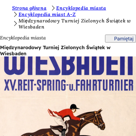
J
Strona główna
Encyklopedia miasta
Przejdź do treści
Encyklopedia miast A-Z
e
Międzynarodowy Turniej Zielonych Świątek w
Wiesbaden
s
t
Encyklopedia miasta
Pamiętaj
e
Międzynarodowy Turniej Zielonych Świątek w
Wiesbaden
ś
t
u
t
a
j
: