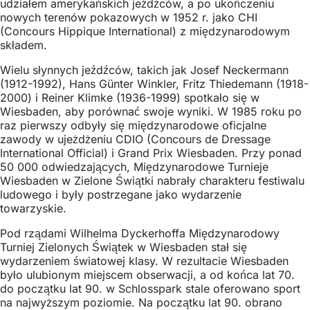
udziałem amerykańskich jeźdźców, a po ukończeniu
nowych terenów pokazowych w 1952 r. jako CHI
(Concours Hippique International) z międzynarodowym
składem.
Wielu słynnych jeźdźców, takich jak Josef Neckermann
(1912-1992), Hans Günter Winkler, Fritz Thiedemann (1918-
2000) i Reiner Klimke (1936-1999) spotkało się w
Wiesbaden, aby porównać swoje wyniki. W 1985 roku po
raz pierwszy odbyły się międzynarodowe oficjalne
zawody w ujeżdżeniu CDIO (Concours de Dressage
International Official) i Grand Prix Wiesbaden. Przy ponad
50 000 odwiedzających, Międzynarodowe Turnieje
Wiesbaden w Zielone Świątki nabrały charakteru festiwalu
ludowego i były postrzegane jako wydarzenie
towarzyskie.
Pod rządami Wilhelma Dyckerhoffa Międzynarodowy
Turniej Zielonych Świątek w Wiesbaden stał się
wydarzeniem światowej klasy. W rezultacie Wiesbaden
było ulubionym miejscem obserwacji, a od końca lat 70.
do początku lat 90. w Schlosspark stale oferowano sport
na najwyższym poziomie. Na początku lat 90. obrano