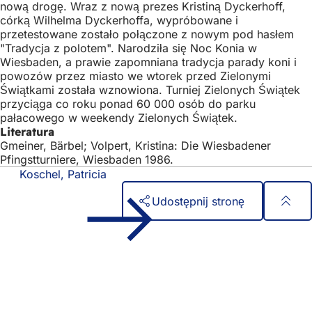
nową drogę. Wraz z nową prezes Kristiną Dyckerhoff,
córką Wilhelma Dyckerhoffa, wypróbowane i
przetestowane zostało połączone z nowym pod hasłem
"Tradycja z polotem". Narodziła się Noc Konia w
Wiesbaden, a prawie zapomniana tradycja parady koni i
powozów przez miasto we wtorek przed Zielonymi
Świątkami została wznowiona. Turniej Zielonych Świątek
przyciąga co roku ponad 60 000 osób do parku
pałacowego w weekendy Zielonych Świątek.
Literatura
Gmeiner, Bärbel; Volpert, Kristina: Die Wiesbadener
Pfingstturniere, Wiesbaden 1986.
Koschel, Patricia
Udostępnij stronę
Obszar
Szybki dostęp
stóp
Wszystkie usługi
Kalendarz wydarzeń
Biuro obywatelskie
Opinie na temat strony internetowej