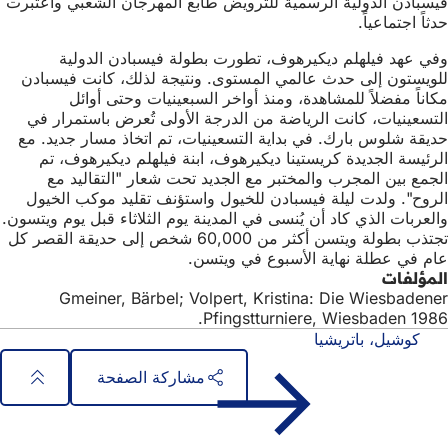
فيسبادن الدولية الرسمية للترويض طابع المهرجان الشعبي واعتبرت
حدثاً اجتماعياً.
وفي عهد فيلهلم ديكيرهوف، تطورت بطولة فيسبادن الدولية
للويستون إلى حدث عالمي المستوى. ونتيجة لذلك، كانت فيسبادن
مكاناً مفضلاً للمشاهدة، ومنذ أواخر السبعينيات وحتى أوائل
التسعينيات، كانت الرياضة من الدرجة الأولى تُعرض باستمرار في
حديقة شلوس بارك. في بداية التسعينيات، تم اتخاذ مسار جديد. مع
الرئيسة الجديدة كريستينا ديكيرهوف، ابنة فيلهلم ديكيرهوف، تم
الجمع بين المجرب والمختبر مع الجديد تحت شعار "التقاليد مع
الروح". ولدت ليلة فيسبادن للخيول واستؤنف تقليد موكب الخيول
والعربات الذي كاد أن يُنسى في المدينة يوم الثلاثاء قبل يوم ويتسون.
تجتذب بطولة ويتسن أكثر من 60,000 شخص إلى حديقة القصر كل
عام في عطلة نهاية الأسبوع في ويتسن.
المؤلفات
Gmeiner, Bärbel; Volpert, Kristina: Die Wiesbadener
Pfingstturniere, Wiesbaden 1986.
كوشيل، باتريشيا
مشاركة الصفحة
منطقة
الوصول السريع