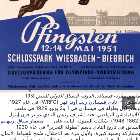
ملصق بطولة فيسبادن الدولية للسباق الدولي للبيض 1951
تأسس
نادي فيسبادن ريت أوند فهر
(WRFC) في عام 1927،
ونظم أول بطولة في فيسبادن في 1 و2 يونيو 1929 في ملعب
كلاينفيلدشن الرياضي تحت إشراف رئيس النادي غونتر فون إيتزل
(1862-1948). سُجّلت البطولة الثانية على
مضمار سباق إربنهايم
السابق في تاريخ النادي باسم "بطولة التحرير" في عام 1930
بمشاركة وطنية كبيرة. ولأول مرة بعد الاحتلال، سُمح للضباط الألمان
بالتنافس بالزي الرسمي مرة أخرى. ومع ذلك، ثبت أيضاً أن ملاعب