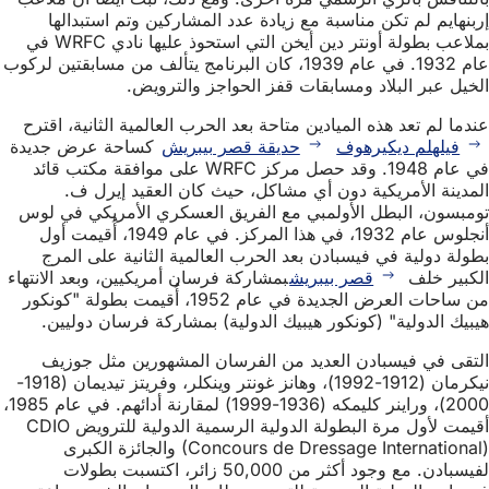
إربنهايم لم تكن مناسبة مع زيادة عدد المشاركين وتم استبدالها
بملاعب بطولة أونتر دين أيخن التي استحوذ عليها نادي WRFC في
عام 1932. في عام 1939، كان البرنامج يتألف من مسابقتين لركوب
الخيل عبر البلاد ومسابقات قفز الحواجز والترويض.
عندما لم تعد هذه الميادين متاحة بعد الحرب العالمية الثانية، اقترح
فيلهلم ديكيرهوف
حديقة قصر بيبريش
كساحة عرض جديدة
في عام 1948. وقد حصل مركز WRFC على موافقة مكتب قائد
المدينة الأمريكية دون أي مشاكل، حيث كان العقيد إيرل ف.
تومبسون، البطل الأولمبي مع الفريق العسكري الأمريكي في لوس
أنجلوس عام 1932، في هذا المركز. في عام 1949، أُقيمت أول
بطولة دولية في فيسبادن بعد الحرب العالمية الثانية على المرج
الكبير خلف
قصر بيبريش
بمشاركة فرسان أمريكيين، وبعد الانتهاء
من ساحات العرض الجديدة في عام 1952، أُقيمت بطولة "كونكور
هيبيك الدولية" (كونكور هيبيك الدولية) بمشاركة فرسان دوليين.
التقى في فيسبادن العديد من الفرسان المشهورين مثل جوزيف
نيكرمان (1912-1992)، وهانز غونتر وينكلر، وفريتز تيديمان (1918-
2000)، وراينر كليمكه (1936-1999) لمقارنة أدائهم. في عام 1985،
أقيمت لأول مرة البطولة الدولية الرسمية الدولية للترويض CDIO
(Concours de Dressage International) والجائزة الكبرى
لفيسبادن. مع وجود أكثر من 50,000 زائر، اكتسبت بطولات