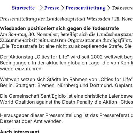
S
Startseite
Presse
Pressemitteilung
Todesstr
Inhalt anspringen
i
Pressemitteilung der Landeshauptstadt Wiesbaden
28. Nov
e
Wiesbaden positioniert sich gegen die Todesstrafe
Am Sonntag, 30. November, beteiligt sich die Landeshauptstadt
b
Zusammenarbeit mit weiteren Organisationen durchgeführt. Mi
e
„Die Todesstrafe ist eine nicht zu akzeptierende Strafe. 
f
Der Aktionstag „Cities for Life“ wird seit 2002 weltweit b
Bedingungen. In der aktuellen globalen Lage, die von Konfli
i
wiedereinzuführen.
n
Weltweit setzen sich Städte im Rahmen von „Cities for Life“
d
Berlin, Stuttgart, Bremen, Nürnberg und Dortmund. Geplant
e
Die Gemeinschaft Sant’Egidio ist eine christliche Laienbewe
n
World Coalition against the Death Penalty die Aktion „Citie
s
Herausgeber dieser Pressemitteilung ist das Presserefera
i
Dezernat oder Amt wenden.
c
Auch interessant