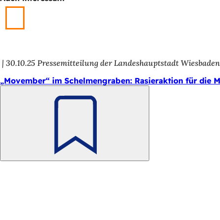
h
h
i
e
30.10.25
Pressemitteilung der Landeshauptstadt Wiesbade
r
„Movember“ im Schelmengraben: Rasieraktion für die 
:
Merken