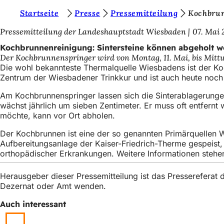
S
Startseite
Presse
Pressemitteilung
Kochbrun
Inhalt anspringen
i
Pressemitteilung der Landeshauptstadt Wiesbaden
07. Mai 
e
Kochbrunnenreinigung: Sintersteine können abgeholt w
Der Kochbrunnenspringer wird von Montag, 11. Mai, bis Mittw
b
Die wohl bekannteste Thermalquelle Wiesbadens ist der Ko
e
Zentrum der Wiesbadener Trinkkur und ist auch heute noch
f
Am Kochbrunnenspringer lassen sich die Sinterablagerungen
wächst jährlich um sieben Zentimeter. Er muss oft entfernt
i
möchte, kann vor Ort abholen.
n
Der Kochbrunnen ist eine der so genannten Primärquellen W
d
Aufbereitungsanlage der Kaiser-Friedrich-Therme gespeist,
e
orthopädischer Erkrankungen. Weitere Informationen stehe
n
Herausgeber dieser Pressemitteilung ist das Presserefera
s
Dezernat oder Amt wenden.
i
Auch interessant
c