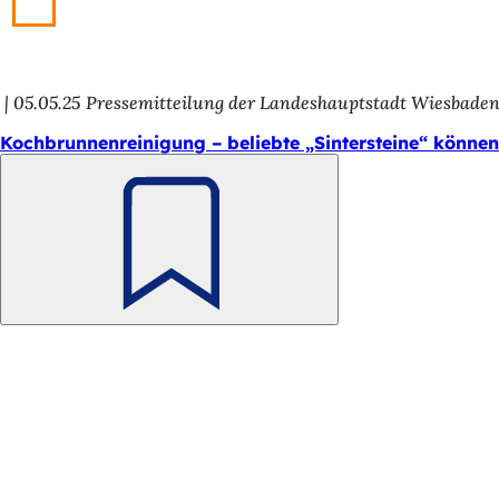
h
h
i
05.05.25
Pressemitteilung der Landeshauptstadt Wiesbade
e
Kochbrunnenreinigung – beliebte „Sintersteine“ könne
r
:
Merken