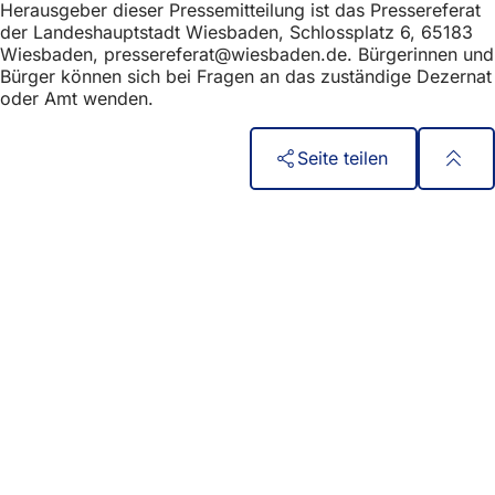
Herausgeber dieser Pressemitteilung ist das Pressereferat
der Landeshauptstadt Wiesbaden, Schlossplatz 6, 65183
Wiesbaden,
pressereferat
wiesbaden
de
. Bürgerinnen und
Bürger können sich bei Fragen an das zuständige Dezernat
oder Amt wenden.
Seite teilen
Fußbereich
Acces rapid
Toate serviciile
Calendar de evenimente
Biroul pentru cetățeni
Feedback privind site-ul web
Aspecte juridice
Setări de protecție a datelor
Termeni de utilizare
Declarație privind accesibilitatea