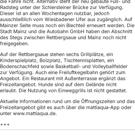
die Fähre nicht. Alternativ steht der neu gebaute Fuß- und
h
Radsteg unter der Schiersteiner Brücke zur Verfügung.
h
Dieser ist an allen Wochentagen nutzbar, jedoch
ausschließlich vom Wiesbadener Ufer aus zugänglich. Auf
i
Mainzer Seite muss noch ein Blechteil erneuert werden. Die
Stadt Mainz und die Autobahn GmbH haben den Abschnitt
e
des Stegs zwischen Rettbergsaue und Mainz noch nicht
r
freigegeben.
:
Auf der Rettbergsaue stehen sechs Grillplätze, ein
Kinderspielplatz, Bolzplatz, Tischtennisplatten, ein
Bodenschachfeld sowie Basketball- und Volleyballfelder
zur Verfügung. Auch eine Freiluftkegelbahn gehört zum
Angebot. Ein Restaurant mit Außenterrasse ergänzt das
Freizeitangebot. Hunde sind auf dem Gelände nicht
erlaubt. Die Nutzung von Einweggrills ist nicht gestattet.
Aktuelle Informationen rund um die Öffnungszeiten und das
Freizeitangebot gibt es auch über die mattiaqua-App oder
unter www.mattiaqua.de.
+++