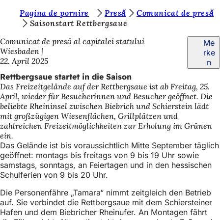
S
Pagina de pornire
Presă
Comunicat de presă
Inhalt anspringen
Saisonstart Rettbergsaue
i
Comunicat de presă al capitalei statului
Me
e
Wiesbaden
rke
b
22. April 2025
n
e
Rettbergsaue startet in die Saison
Das Freizeitgelände auf der Rettbergsaue ist ab Freitag, 25.
f
April, wieder für Besucherinnen und Besucher geöffnet. Die
i
beliebte Rheininsel zwischen Biebrich und Schierstein lädt
mit großzügigen Wiesenflächen, Grillplätzen und
n
zahlreichen Freizeitmöglichkeiten zur Erholung im Grünen
d
ein.
Das Gelände ist bis voraussichtlich Mitte September täglich
e
geöffnet: montags bis freitags von 9 bis 19 Uhr sowie
samstags, sonntags, an Feiertagen und in den hessischen
n
Schulferien von 9 bis 20 Uhr.
s
Die Personenfähre „Tamara“ nimmt zeitgleich den Betrieb
i
auf. Sie verbindet die Rettbergsaue mit dem Schiersteiner
c
Hafen und dem Biebricher Rheinufer. An Montagen fährt