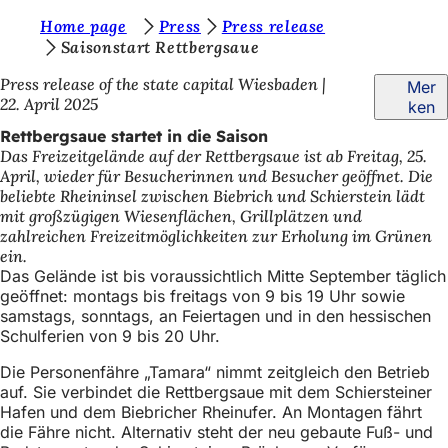
S
Home page
Press
Press release
Inhalt anspringen
Saisonstart Rettbergsaue
i
Press release of the state capital Wiesbaden
Mer
e
22. April 2025
ken
b
Rettbergsaue startet in die Saison
e
Das Freizeitgelände auf der Rettbergsaue ist ab Freitag, 25.
April, wieder für Besucherinnen und Besucher geöffnet. Die
f
beliebte Rheininsel zwischen Biebrich und Schierstein lädt
i
mit großzügigen Wiesenflächen, Grillplätzen und
zahlreichen Freizeitmöglichkeiten zur Erholung im Grünen
n
ein.
d
Das Gelände ist bis voraussichtlich Mitte September täglich
geöffnet: montags bis freitags von 9 bis 19 Uhr sowie
e
samstags, sonntags, an Feiertagen und in den hessischen
Schulferien von 9 bis 20 Uhr.
n
s
Die Personenfähre „Tamara“ nimmt zeitgleich den Betrieb
auf. Sie verbindet die Rettbergsaue mit dem Schiersteiner
i
Hafen und dem Biebricher Rheinufer. An Montagen fährt
c
die Fähre nicht. Alternativ steht der neu gebaute Fuß- und