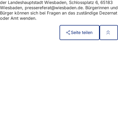
der Landeshauptstadt Wiesbaden, Schlossplatz 6, 65183
Wiesbaden,
pressereferat
wiesbaden
de
. Bürgerinnen und
Bürger können sich bei Fragen an das zuständige Dezernat
oder Amt wenden.
Seite teilen
Fußbereich
Quick access
All services
Calendar of events
Citizens' office
Feedback on the website
Legal matters
Data protection settings
Terms of use
Declaration on accessibility