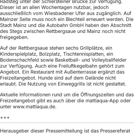
Radsteg unter der Schiersteiner Brücke zur Verfügung.
h
Dieser ist an allen Wochentagen nutzbar, jedoch
h
ausschließlich vom Wiesbadener Ufer aus zugänglich. Auf
Mainzer Seite muss noch ein Blechteil erneuert werden. Die
i
Stadt Mainz und die Autobahn GmbH haben den Abschnitt
des Stegs zwischen Rettbergsaue und Mainz noch nicht
e
freigegeben.
r
Auf der Rettbergsaue stehen sechs Grillplätze, ein
:
Kinderspielplatz, Bolzplatz, Tischtennisplatten, ein
Bodenschachfeld sowie Basketball- und Volleyballfelder
zur Verfügung. Auch eine Freiluftkegelbahn gehört zum
Angebot. Ein Restaurant mit Außenterrasse ergänzt das
Freizeitangebot. Hunde sind auf dem Gelände nicht
erlaubt. Die Nutzung von Einweggrills ist nicht gestattet.
Aktuelle Informationen rund um die Öffnungszeiten und das
Freizeitangebot gibt es auch über die mattiaqua-App oder
unter www.mattiaqua.de.
+++
Herausgeber dieser Pressemitteilung ist das Pressereferat