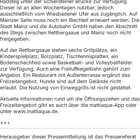
Radsteg unter der Schiersteiner Brücke zur Verfügung.
h
Dieser ist an allen Wochentagen nutzbar, jedoch
h
ausschließlich vom Wiesbadener Ufer aus zugänglich. Auf
Mainzer Seite muss noch ein Blechteil erneuert werden. Die
i
Stadt Mainz und die Autobahn GmbH haben den Abschnitt
des Stegs zwischen Rettbergsaue und Mainz noch nicht
e
freigegeben.
r
Auf der Rettbergsaue stehen sechs Grillplätze, ein
:
Kinderspielplatz, Bolzplatz, Tischtennisplatten, ein
Bodenschachfeld sowie Basketball- und Volleyballfelder
zur Verfügung. Auch eine Freiluftkegelbahn gehört zum
Angebot. Ein Restaurant mit Außenterrasse ergänzt das
Freizeitangebot. Hunde sind auf dem Gelände nicht
erlaubt. Die Nutzung von Einweggrills ist nicht gestattet.
Aktuelle Informationen rund um die Öffnungszeiten und das
Freizeitangebot gibt es auch über die mattiaqua-App oder
unter www.mattiaqua.de.
+++
Herausgeber dieser Pressemitteilung ist das Pressereferat