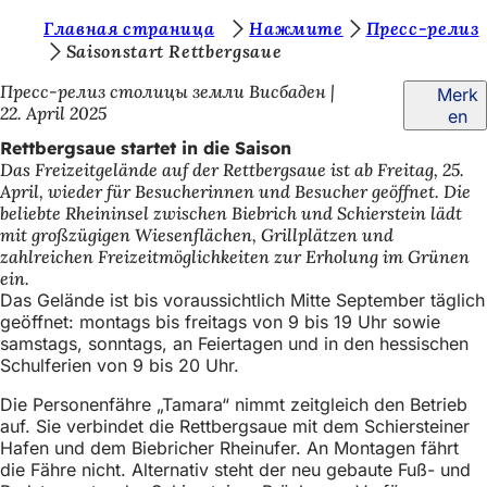
S
Главная страница
Нажмите
Пресс-релиз
Inhalt anspringen
Saisonstart Rettbergsaue
i
Пресс-релиз столицы земли Висбаден
Merk
e
22. April 2025
en
b
Rettbergsaue startet in die Saison
e
Das Freizeitgelände auf der Rettbergsaue ist ab Freitag, 25.
April, wieder für Besucherinnen und Besucher geöffnet. Die
f
beliebte Rheininsel zwischen Biebrich und Schierstein lädt
i
mit großzügigen Wiesenflächen, Grillplätzen und
zahlreichen Freizeitmöglichkeiten zur Erholung im Grünen
n
ein.
d
Das Gelände ist bis voraussichtlich Mitte September täglich
geöffnet: montags bis freitags von 9 bis 19 Uhr sowie
e
samstags, sonntags, an Feiertagen und in den hessischen
Schulferien von 9 bis 20 Uhr.
n
s
Die Personenfähre „Tamara“ nimmt zeitgleich den Betrieb
auf. Sie verbindet die Rettbergsaue mit dem Schiersteiner
i
Hafen und dem Biebricher Rheinufer. An Montagen fährt
c
die Fähre nicht. Alternativ steht der neu gebaute Fuß- und