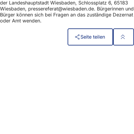
der Landeshauptstadt Wiesbaden, Schlossplatz 6, 65183
Wiesbaden,
pressereferat
wiesbaden
de
. Bürgerinnen und
Bürger können sich bei Fragen an das zuständige Dezernat
oder Amt wenden.
Seite teilen
Fußbereich
Быстрый доступ
Все услуги
Календарь событий
Гражданский офис
Отзывы о сайте
Юридические вопросы
Настройки защиты данных
Условия использования
Декларация о доступности