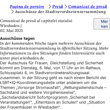
S
Pagina de pornire
Presă
Comunicat de presă
Inhalt anspringen
Ausschüsse der Stadtverordnetenversammlung
i
Comunicat de presă al capitalei statului
Mer
e
Wiesbaden
ken
b
02. Mai 2025
e
Ausschüsse tagen
In der kommenden Woche tagen mehrere Ausschüsse der
f
Stadtverordnetenversammlung in öffentlicher Sitzung. Mehr
i
Informationen zu den Sitzungen finden Interessierte auch
unter piwi.wiesbaden.de.
n
Der Ausschuss für Frauen, Gleichstellung und Sicherheit
d
kommt am Dienstag, 6. Mai, von 17 Uhr an im Rathaus,
Schlossplatz 6, im Stadtverordnetensitzungssaal
e
zusammen. In der Sitzung geht es nach einem Bericht der
LSBT*IQ-Koordinierungsstelle unter anderem um die
n
Themen „Vorsorge Stromausfall“, „Rettungsdienstschule –
s
Sachstand und weitere Vorgehensweise“,
„Sachstandsbericht Sofortprogramm ‚Sicherheit bei
i
Veranstaltungen‘“, „Elterntaxis an Schulen“ und „Situation
c
der Frauenhäuser in Wiesbaden“.