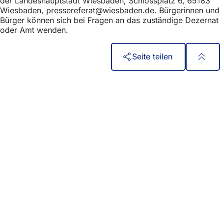
der Landeshauptstadt Wiesbaden, Schlossplatz 6, 65183
Wiesbaden,
pressereferat
wiesbaden
de
. Bürgerinnen und
Bürger können sich bei Fragen an das zuständige Dezernat
oder Amt wenden.
Seite teilen
Fußbereich
Acces rapid
Toate serviciile
Calendar de evenimente
Biroul pentru cetățeni
Feedback privind site-ul web
Aspecte juridice
Setări de protecție a datelor
Termeni de utilizare
Declarație privind accesibilitatea