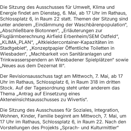
h
Die Sitzung des Ausschusses für Umwelt, Klima und
h
Energie findet am Dienstag, 6. Mai, ab 17 Uhr im Rathaus,
Schlossplatz 6, in Raum 22 statt. Themen der Sitzung sind
i
unter anderem „Eindämmung der Waschbärenpopulation“,
„Abschließbare Biotonnen“, „Erläuterungen zur
e
Fluglärmberechnung Airfield Erbenheim/SEM Ostfeld“,
r
„KLIMA_PLAN“, „Altkleidercontainer-Kapazitäten im
Stadtgebiet“, „Konzeptpapier Öffentliche Toiletten in
:
Wiesbaden“, „Machbarkeit von Sanitäranlagen und
Trinkwasserspendern an Wiesbadener Spielplätzen“ sowie
„Neues aus dem Dezernat III“.
Der Revisionsausschuss tagt am Mittwoch, 7. Mai, ab 17
Uhr im Rathaus, Schlossplatz 6, in Raum 318 im dritten
Stock. Auf der Tagesordnung steht unter anderem das
Thema „Antrag auf Einsetzung eines
Akteneinsichtsausschusses zu Wivertis“.
Die Sitzung des Ausschusses für Soziales, Integration,
Wohnen, Kinder, Familie beginnt am Mittwoch, 7. Mai, um
17 Uhr im Rathaus, Schlossplatz 6, in Raum 22. Nach den
Vorstellungen des Projekts „Sprach- und Kulturmittler“