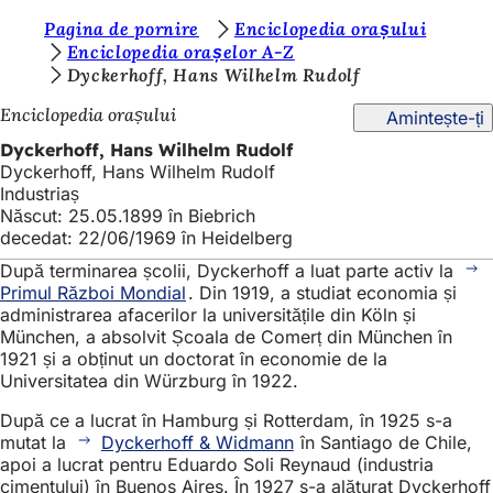
S
Pagina de pornire
Enciclopedia orașului
Salt la conținut
Enciclopedia orașelor A-Z
u
Dyckerhoff, Hans Wilhelm Rudolf
n
Enciclopedia orașului
Amintește-ți
t
Dyckerhoff, Hans Wilhelm Rudolf
e
Dyckerhoff, Hans Wilhelm Rudolf
Industriaș
ț
Născut: 25.05.1899 în Biebrich
i
decedat: 22/06/1969 în Heidelberg
a
După terminarea școlii, Dyckerhoff a luat parte activ la
Primul Război Mondial
. Din 1919, a studiat economia și
i
administrarea afacerilor la universitățile din Köln și
c
München, a absolvit Școala de Comerț din München în
1921 și a obținut un doctorat în economie de la
i
Universitatea din Würzburg în 1922.
:
După ce a lucrat în Hamburg și Rotterdam, în 1925 s-a
mutat la
Dyckerhoff & Widmann
în Santiago de Chile,
apoi a lucrat pentru Eduardo Soli Reynaud (industria
cimentului) în Buenos Aires. În 1927 s-a alăturat Dyckerhoff