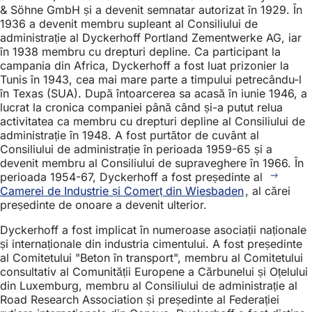
& Söhne GmbH și a devenit semnatar autorizat în 1929. În
1936 a devenit membru supleant al Consiliului de
administrație al Dyckerhoff Portland Zementwerke AG, iar
în 1938 membru cu drepturi depline. Ca participant la
campania din Africa, Dyckerhoff a fost luat prizonier la
Tunis în 1943, cea mai mare parte a timpului petrecându-l
în Texas (SUA). După întoarcerea sa acasă în iunie 1946, a
lucrat la cronica companiei până când și-a putut relua
activitatea ca membru cu drepturi depline al Consiliului de
administrație în 1948. A fost purtător de cuvânt al
Consiliului de administrație în perioada 1959-65 și a
devenit membru al Consiliului de supraveghere în 1966. În
perioada 1954-67, Dyckerhoff a fost președinte al
Camerei de Industrie și Comerț din Wiesbaden
, al cărei
președinte de onoare a devenit ulterior.
Dyckerhoff a fost implicat în numeroase asociații naționale
și internaționale din industria cimentului. A fost președinte
al Comitetului "Beton în transport", membru al Comitetului
consultativ al Comunității Europene a Cărbunelui și Oțelului
din Luxemburg, membru al Consiliului de administrație al
Road Research Association și președinte al Federației