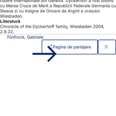
rutiere internaționale din Geneva. Dyckerhoff a fost distins
cu Marea Cruce de Merit a Republicii Federale Germania cu
Steaua și cu Insigna de Onoare de Argint a orașului
Wiesbaden.
Literatură
Chronicle of the Dyckerhoff family, Wiesbaden 2004,
2.9.22.
Fünfrock, Gabriele
Pagina de partajare
Zona
Acces rapid
piciorului
Toate serviciile
Calendar de evenimente
Biroul pentru cetățeni
Feedback privind site-ul web
Aspecte juridice
Setări de protecție a datelor
Termeni de utilizare