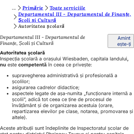
S
Primărie
Toate serviciile
Salt la conținut
Departamentul III - Departamentul de Finanțe,
u
Școli și Cultură
Autoritatea școlară
n
t
Departamentul III - Departamentul de
Amint
Finanțe, Școli și Cultură
ește-ți
e
Autoritatea școlară
ț
Inspecția școlară a orașului Wiesbaden, capitala landului
,
i
nu
este
competentă
în ceea ce privește:
a
supravegherea administrativă și profesională a
școlilor;
i
asigurarea cadrelor didactice;
c
aspectele legate de așa-numita „funcționare internă a
școlii”, adică tot ceea ce ține de procesul de
i
învățământ și de organizarea acestuia (orare,
:
repartizarea elevilor pe clase, notarea, promovarea și
altele).
Aceste atribuții sunt îndeplinite de Inspectoratul școlar de
stat pentru districtul Rheingau-Taunus și pentru capitala