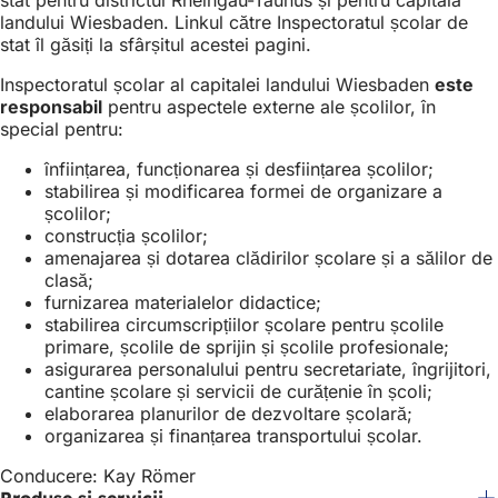
landului Wiesbaden. Linkul către Inspectoratul școlar de
stat îl găsiți la sfârșitul acestei pagini.
Inspectoratul școlar al capitalei landului Wiesbaden
este
responsabil
pentru aspectele externe ale școlilor, în
special pentru:
înființarea, funcționarea și desființarea școlilor;
stabilirea și modificarea formei de organizare a
școlilor;
construcția școlilor;
amenajarea și dotarea clădirilor școlare și a sălilor de
clasă;
furnizarea materialelor didactice;
stabilirea circumscripțiilor școlare pentru școlile
primare, școlile de sprijin și școlile profesionale;
asigurarea personalului pentru secretariate, îngrijitori,
cantine școlare și servicii de curățenie în școli;
elaborarea planurilor de dezvoltare școlară;
organizarea și finanțarea transportului școlar.
Conducere: Kay Römer
Produse și servicii