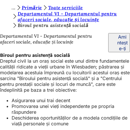
S
Primărie
Toate serviciile
Salt la conținut
Departamentul VI - Departamentul pentru
u
afaceri sociale, educație și locuințe
Biroul pentru asistență socială
n
t
Departamentul VI - Departamentul pentru
Ami
afaceri sociale, educație și locuințe
nteșt
e
e-ți
ț
Biroul pentru asistență socială
Dreptul civil la un oraș social este unul dintre fundamentele
i
calității ridicate a vieții urbane în Wiesbaden; păstrarea și
a
modelarea acestuia împreună cu locuitorii acestui oraș este
sarcina "Biroului pentru asistență socială" și a "Centrului
i
pentru prestații sociale și locuri de muncă", care este
c
îndeplinită pe baza a trei obiective:
i
Asigurarea unui trai decent
Promovarea unei vieți independente pe propria
:
răspundere
Deschiderea oportunităților de a modela condițiile de
viață personale și comune