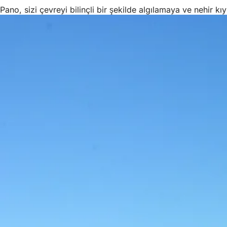
Pano, sizi çevreyi bilinçli bir şekilde algılamaya ve nehir 