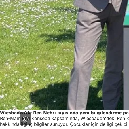
Wiesbaden'de Ren Nehri kıyısında yeni bilgilendirme pa
Ren-Main Kıyı Konsepti kapsamında, Wiesbaden'deki Ren kıyısı
hakkında ilginç bilgiler sunuyor. Çocuklar için de ilgi çekici 