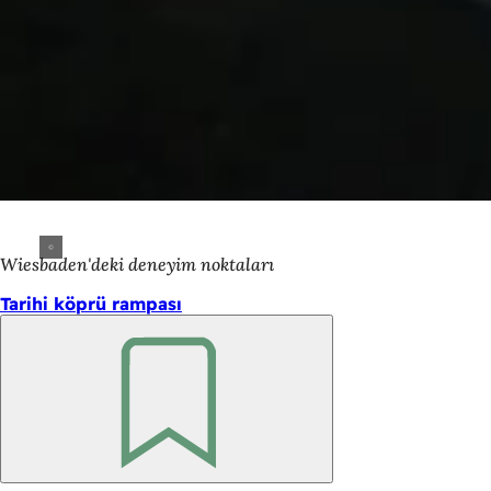
Wiesbaden'deki deneyim noktaları
Tarihi köprü rampası
Unutmayın
Ayak
bölgesi