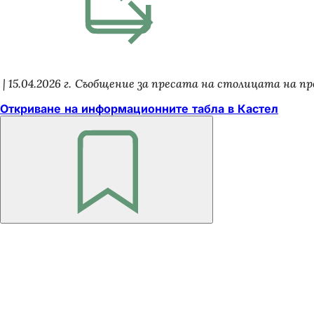
раздел)
15.04.2026 г.
Съобщение за пресата на столицата на пр
Откриване на информационните табла в Кастел
Не
забравяйте