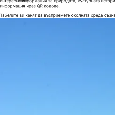
интересна информация за природата, културната история
информация чрез QR кодове.
Табелите ви канят да възприемете околната среда съзн