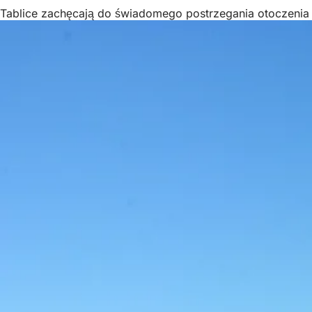
Tablice zachęcają do świadomego postrzegania otoczenia 