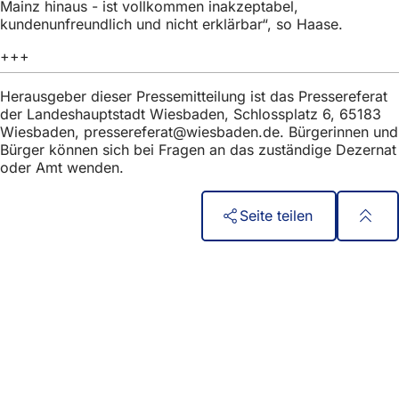
Mainz hinaus - ist vollkommen inakzeptabel,
kundenunfreundlich und nicht erklärbar“, so Haase.
+++
Herausgeber dieser Pressemitteilung ist das Pressereferat
der Landeshauptstadt Wiesbaden, Schlossplatz 6, 65183
Wiesbaden,
pressereferat
wiesbaden
de
. Bürgerinnen und
Bürger können sich bei Fragen an das zuständige Dezernat
oder Amt wenden.
Seite teilen
Fußbereich
Hızlı erişim
Tüm hizmetler
Etkinlik takvimi
Vatandaşlık ofisi
Web sitesi hakkında geri bildirim