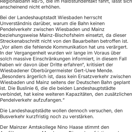
Regionalbahn RB75, die im Halbstundentakt fährt, lässt sich
h
anscheinend nicht erhöhen.
h
Bei der Landeshauptstadt Wiesbaden herrscht
i
Unverständnis darüber, warum die Bahn keinen
Pendelverkehr zwischen Wiesbaden und Mainz
e
beziehungsweise Mainz-Bischofsheim einsetzt, da dieser
r
Streckenabschnitt nicht von den Bauarbeiten betroffen ist.
„Vor allem die fehlende Kommunikation hat uns verärgert.
:
In der Vergangenheit wurden wir lange im Voraus über
solch massive Einschränkungen informiert, in diesem Fall
haben wir davon über Dritte erfahren“, kritisiert der
Wiesbadener Oberbürgermeister Gert-Uwe Mende.
„Besonders ärgerlich ist, dass kein Ersatzverkehr zwischen
Wiesbaden und Mainz seitens der Deutschen Bahn geplant
ist. Die Buslinie 6, die die beiden Landeshauptstädte
verbindet, hat keine weiteren Kapazitäten, den zusätzlichen
Pendelverkehr aufzufangen.“
Die Landeshauptstädte wollen dennoch versuchen, den
Busverkehr kurzfristig noch zu verstärken.
Der Mainzer Amtskollege Nino Haase stimmt den