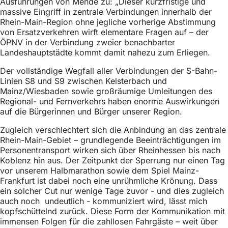
Ausführungen von Mende zu: „Dieser kurzfristige und
massive Eingriff in zentrale Verbindungen innerhalb der
Rhein-Main-Region ohne jegliche vorherige Abstimmung
von Ersatzverkehren wirft elementare Fragen auf – der
ÖPNV in der Verbindung zweier benachbarter
Landeshauptstädte kommt damit nahezu zum Erliegen.
Der vollständige Wegfall aller Verbindungen der S-Bahn-
Linien S8 und S9 zwischen Kelsterbach und
Mainz/Wiesbaden sowie großräumige Umleitungen des
Regional- und Fernverkehrs haben enorme Auswirkungen
auf die Bürgerinnen und Bürger unserer Region.
Zugleich verschlechtert sich die Anbindung an das zentrale
Rhein-Main-Gebiet – grundlegende Beeinträchtigungen im
Personentransport wirken sich über Rheinhessen bis nach
Koblenz hin aus. Der Zeitpunkt der Sperrung nur einen Tag
vor unserem Halbmarathon sowie dem Spiel Mainz-
Frankfurt ist dabei noch eine unrühmliche Krönung. Dass
ein solcher Cut nur wenige Tage zuvor - und dies zugleich
auch noch undeutlich - kommuniziert wird, lässt mich
kopfschüttelnd zurück. Diese Form der Kommunikation mit
immensen Folgen für die zahllosen Fahrgäste – weit über