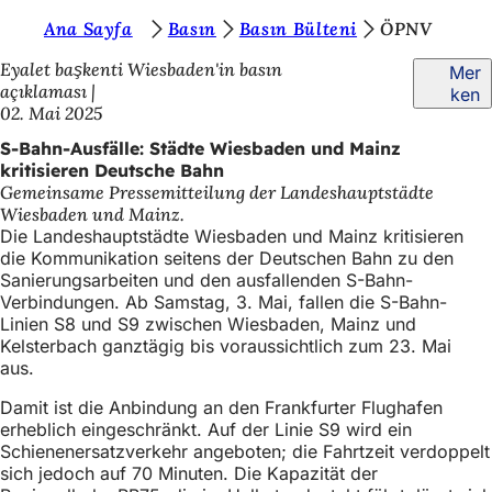
S
Ana Sayfa
Basın
Basın Bülteni
ÖPNV
Inhalt anspringen
i
Eyalet başkenti Wiesbaden'in basın
Mer
açıklaması
ken
e
02. Mai 2025
b
S-Bahn-Ausfälle: Städte Wiesbaden und Mainz
e
kritisieren Deutsche Bahn
Gemeinsame Pressemitteilung der Landeshauptstädte
f
Wiesbaden und Mainz.
i
Die Landeshauptstädte Wiesbaden und Mainz kritisieren
die Kommunikation seitens der Deutschen Bahn zu den
n
Sanierungsarbeiten und den ausfallenden S-Bahn-
d
Verbindungen. Ab Samstag, 3. Mai, fallen die S-Bahn-
Linien S8 und S9 zwischen Wiesbaden, Mainz und
e
Kelsterbach ganztägig bis voraussichtlich zum 23. Mai
aus.
n
s
Damit ist die Anbindung an den Frankfurter Flughafen
erheblich eingeschränkt. Auf der Linie S9 wird ein
i
Schienenersatzverkehr angeboten; die Fahrtzeit verdoppelt
c
sich jedoch auf 70 Minuten. Die Kapazität der