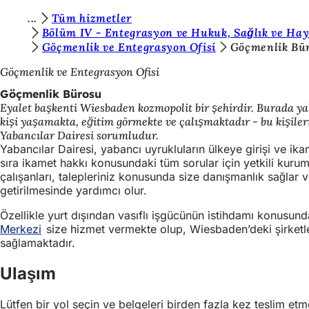
B
Tüm hizmetler
İçeriğe atla
Bölüm IV - Entegrasyon ve Hukuk, Sağlık ve Ha
u
Göçmenlik ve Entegrasyon Ofisi
Göçmenlik Bü
r
Göçmenlik ve Entegrasyon Ofisi
a
Göçmenlik Bürosu
d
Eyalet başkenti Wiesbaden kozmopolit bir şehirdir. Burada y
kişi yaşamakta, eğitim görmekte ve çalışmaktadır - bu kişile
a
Yabancılar Dairesi sorumludur.
s
Yabancılar Dairesi, yabancı uyrukluların ülkeye girişi ve ikame
sıra ikamet hakkı konusundaki tüm sorular için yetkili kurum
ı
çalışanları, talepleriniz konusunda size danışmanlık sağlar v
n
getirilmesinde yardımcı olur.
ı
Özellikle yurt dışından vasıflı işgücünün istihdamı konusun
Merkezi
(Yeni
size hizmet vermekte olup, Wiesbaden’deki şirketl
z
sağlamaktadır.
bir
:
sekmede
Ulaşım
açılır)
Lütfen bir yol seçin ve belgeleri birden fazla kez teslim etm