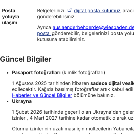
r
Posta
Belgelerinizi
dijital posta kutumuz
s
(
aracı
yoluyla
gönderebilirsiniz.
e
Y
ulaşım
k
e
Ayrıca
auslaenderbehoerde@wiesbaden.d
m
n
posta
gönderebilir, belgelerinizi posta yol
e
i
kutusuna atabilirsiniz.
d
b
e
i
a
r
Güncel Bilgiler
ç
s
ı
e
l
k
Pasaport fotoğrafları
(kimlik fotoğrafları)
ı
m
r
e
1 Ağustos 2025 tarihinden itibaren
sadece dijital vesik
)
d
edilecektir. Kağıda basılmış fotoğraflar artık kabul edi
e
Haberler ve Güncel Bilgiler
bölümüne bakınız.
a
Ukrayna
ç
1 Şubat 2026 tarihinde geçerli olan Ukrayna'dan gele
ı
izinleri, 4 Mart 2027 tarihine kadar otomatik olarak uza
l
ı
Oturma izinlerinin uzatılması için mültecilerin Yabancı
r