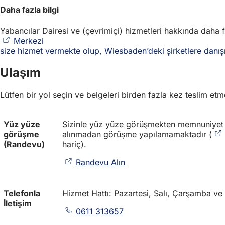
Daha fazla bilgi
Yabancılar Dairesi ve (çevrimiçi) hizmetleri hakkında daha fa
Merkezi
(Yeni
size hizmet vermekte olup, Wiesbaden’deki şirketlere danış
bir
sekmede
Ulaşım
açılır)
Lütfen bir yol seçin ve belgeleri birden fazla kez teslim etm
Yüz yüze
Sizinle yüz yüze görüşmekten memnuniyet
görüşme
alınmadan görüşme yapılamamaktadır (
(Randevu)
hariç).
Randevu Alın
(
Y
e
n
Telefonla
Hizmet Hattı: Pazartesi, Salı, Çarşamba v
i
İletişim
0611 313657
b
i