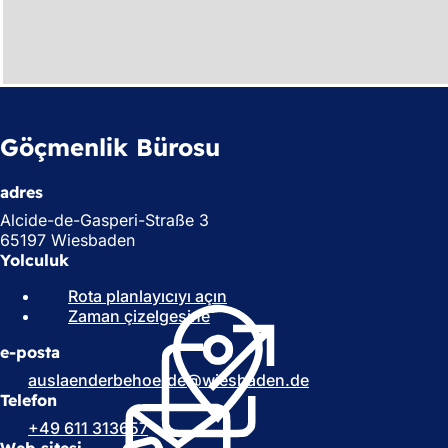
Göçmenlik Bürosu
adres
Alcide-de-Gasperi-Straße 3
65197 Wiesbaden
Yolculuk
Rota planlayıcıyı açın
(
Zaman çizelgesine
(
Y
Y
e
e-posta
e
n
n
i
auslaenderbehoerde
wiesbaden
de
i
b
Telefon
b
i
+49 611 313657
i
r
Web sitesi