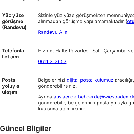
Yüz yüze
Sizinle yüz yüze görüşmekten memnuniyet
görüşme
alınmadan görüşme yapılamamaktadır (
ot
(Randevu)
Randevu Alın
Telefonla
Hizmet Hattı: Pazartesi, Salı, Çarşamba v
İletişim
0611 313657
Posta
Belgelerinizi
dijital posta kutumuz
aracılığı
yoluyla
gönderebilirsiniz.
ulaşım
Ayrıca
auslaenderbehoerde@wiesbaden.d
gönderebilir, belgelerinizi posta yoluyla g
kutusuna atabilirsiniz.
Güncel Bilgiler