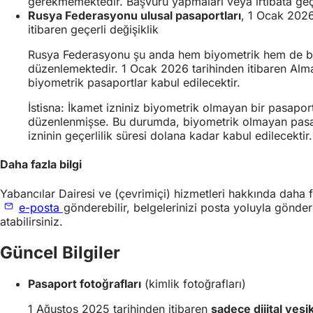
gerekmemektedir. Başvuru yapmaları veya irtibata ge
)
Rusya Federasyonu ulusal pasaportları
, 1 Ocak 202
itibaren geçerli değişiklik
Rusya Federasyonu şu anda hem biyometrik hem de b
düzenlemektedir. 1 Ocak 2026 tarihinden itibaren Alm
biyometrik pasaportlar kabul edilecektir.
İstisna: İkamet izniniz biyometrik olmayan bir pasaport
düzenlenmişse. Bu durumda, biyometrik olmayan pas
izninin geçerlilik süresi dolana kadar kabul edilecektir.
Daha fazla bilgi
Yabancılar Dairesi ve (çevrimiçi) hizmetleri hakkında daha fa
e-posta
gönderebilir, belgelerinizi posta yoluyla gönde
atabilirsiniz.
Güncel Bilgiler
Pasaport fotoğrafları
(kimlik fotoğrafları)
1 Ağustos 2025 tarihinden itibaren
sadece dijital vesik