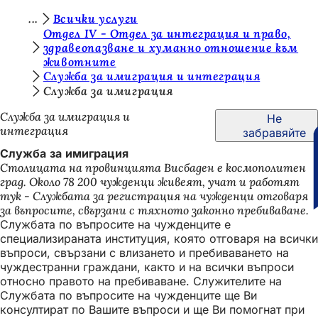
В
Всички услуги
Преминаване към съдържанието
Отдел IV - Отдел за интеграция и право,
и
здравеопазване и хуманно отношение към
животните
е
Служба за имиграция и интеграция
с
Служба за имиграция
т
Служба за имиграция и
Не
е
интеграция
забравяйте
т
Служба за имиграция
Столицата на провинцията Висбаден е космополитен
у
град. Около 78 200 чужденци живеят, учат и работят
к
тук - Службата за регистрация на чужденци отговаря
за въпросите, свързани с тяхното законно пребиваване.
:
Службата по въпросите на чужденците е
специализираната институция, която отговаря на всички
въпроси, свързани с влизането и пребиваването на
чуждестранни граждани, както и на всички въпроси
относно правото на пребиваване. Служителите на
Службата по въпросите на чужденците ще Ви
консултират по Вашите въпроси и ще Ви помогнат при