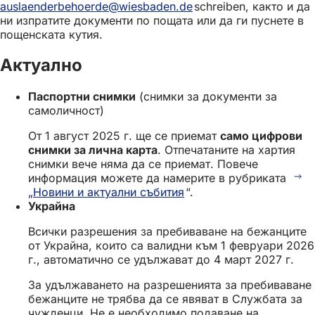
auslaenderbehoerde
wiesbaden
de
schreiben, както и да
нов
ни изпратите документи по пощата или да ги пуснете в
раздел)
пощенската кутия.
Актуално
Паспортни снимки
(снимки за документи за
самоличност)
От 1 август 2025 г. ще се приемат
само цифрови
снимки за лична карта
. Отпечатаните на хартия
снимки вече няма да се приемат. Повече
информация можете да намерите в рубриката
„Новини и актуални събития
“.
Украйна
Всички разрешения за пребиваване на бежанците
от Украйна, които са валидни към 1 февруари 2026
г., автоматично се удължават до 4 март 2027 г.
За удължаването на разрешенията за пребиваване
бежанците не трябва да се явяват в Службата за
чужденци. Не е необходимо подаване на