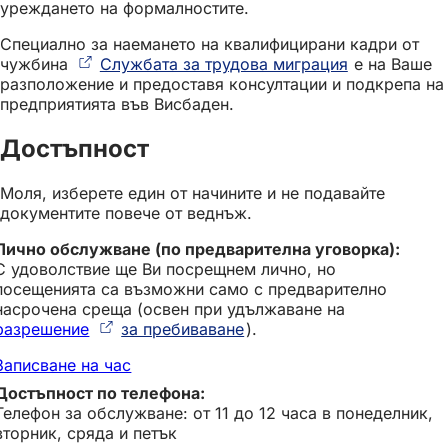
уреждането на формалностите.
Специално за наемането на квалифицирани кадри от
чужбина
Службата за трудова миграция
(Отваря
е на Ваше
разположение и предоставя консултации и подкрепа на
се
предприятията във Висбаден.
в
нов
Достъпност
раздел)
Моля, изберете един от начините и не подавайте
документите повече от веднъж.
С удоволствие ще Ви посрещнем лично, но
посещенията са възможни само с предварително
насрочена среща (освен при удължаване на
разрешение
за пребиваване
(
).
О
Записване на час
т
в
а
Телефон за обслужване: от 11 до 12 часа в понеделник,
р
вторник, сряда и петък