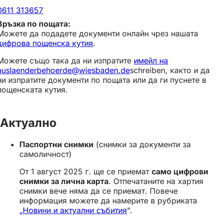
я
0611 313657
с
е
в
Можете да подадете документи онлайн чрез нашата
н
цифрова пощенска кутия
.
о
в
Можете също така да ни изпратите
имейл на
р
auslaenderbehoerde@wiesbaden.de
schreiben, както и да
а
ни изпратите документи по пощата или да ги пуснете в
з
пощенската кутия.
д
е
л
Актуално
)
Паспортни снимки
(снимки за документи за
самоличност)
От 1 август 2025 г. ще се приемат
само цифрови
снимки за лична карта
. Отпечатаните на хартия
снимки вече няма да се приемат. Повече
информация можете да намерите в рубриката
„Новини и актуални събития
“.