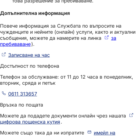
това разрешение за пребиваване.
Допълнителна информация
Повече информация за Службата по въпросите на
чужденците и нейните (онлайн) услуги, както и актуални
съобщения, можете да намерите на линка
за
пребиваване
(Отваря
).
се
Записване на час
(Отваря
в
се
нов
Достъпност по телефона
в
раздел)
нов
Телефон за обслужване: от 11 до 12 часа в понеделник,
раздел)
вторник, сряда и петък
0611 313657
Връзка по пощата
Можете да подадете документи онлайн чрез нашата
цифрова пощенска кутия
(Отваря
.
се
Можете също така да ни изпратите
имейл на
в