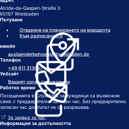
адрес
Alcide-de-Gasperi-Straße 3
65197 Wiesbaden
Пътуване
Отваряне на планирането на маршрута
(
Към разписанието
(
О
О
т
имейл
т
в
в
а
auslaenderbehoerde
wiesbaden
de
а
р
Телефон
р
я
+49 611 313657
я
с
Уебсайт
с
е
Вашият орган за чужденци
е
(
в
Работно време
в
О
н
н
т
о
Посещенията в Службата за чужденци са възможни
о
в
в
само с предварително записан час. Без предварително
в
а
р
записан час достъпът не се разрешава.
р
р
а
а
я
з
За заявка за час
(
.
з
с
д
Информация за достъпността
О
д
е
е