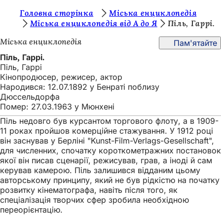
Т
Головна сторінка
Міська енциклопедія
Перейти до змісту
Міська енциклопедія від А до Я
Піль, Гаррі.
и
Міська енциклопедія
Пам'ятайте
т
Піль, Гаррі.
у
Піль, Гаррі
т
Кінопродюсер, режисер, актор
Народився: 12.07.1892 у Бенраті поблизу
:
Дюссельдорфа
Помер: 27.03.1963 у Мюнхені
Піль недовго був курсантом торгового флоту, а в 1909-
11 роках пройшов комерційне стажування. У 1912 році
він заснував у Берліні "Kunst-Film-Verlags-Gesellschaft",
для численних, спочатку короткометражних постановок
якої він писав сценарії, режисував, грав, а іноді й сам
керував камерою. Піль залишився відданим цьому
авторському принципу, який не був рідкістю на початку
розвитку кінематографа, навіть після того, як
спеціалізація творчих сфер зробила необхідною
переорієнтацію.