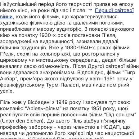
Найуспішніший період його творчості припав на епоху
німого кіно, на роки під час і після
Першої світової
війни
, коли його фільми, що характеризувалися
художньою фізичною дією та шаленими погонями,
приваблювали масову аудиторію. З появою звукового
кіно на початку 1930-х років постановки П'єля,
зосереджені на видовищності, зазнавали дедалі
більших труднощів. Вже у 1930-1940-х роках фільми
П'єля, схожі на кольпортажі, що розгорталися у
цирковому чи мистецькому середовищі, дедалі більше
виявляли свою обмеженість. Після Другої світової війни
вони здавалися анахронізмом. Відповідно, фільм "Тигр
Акбар", прем'єра якого відбулася у квітні 1951 року у
франкфуртському Турм-Паласті, мав лише помірний
успіх.
Піль жив у Вісбадені з 1949 року і заснував тут свою
компанію "Аріель-фільм" на початку 1951 року, щоб
реалізувати свій перший повоєнний фільм "Під сонцем"
(Unter den Eichen). До цього Піль відбув п'ятирічну
професійну заборону - через членство в НСДАП, що
навряд чи допомогло його кар'єрі під час нацистської