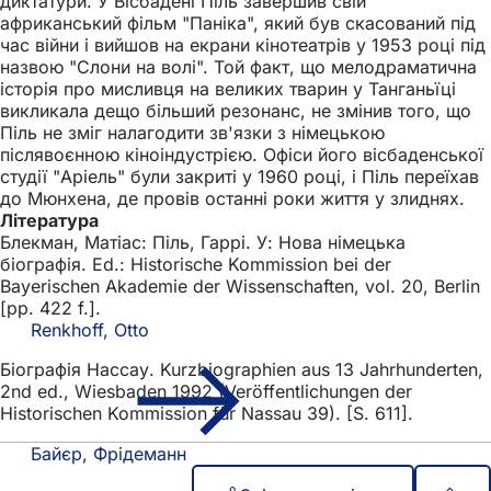
диктатури. У Вісбадені Піль завершив свій
африканський фільм "Паніка", який був скасований під
час війни і вийшов на екрани кінотеатрів у 1953 році під
назвою "Слони на волі". Той факт, що мелодраматична
історія про мисливця на великих тварин у Танганьїці
викликала дещо більший резонанс, не змінив того, що
Піль не зміг налагодити зв'язки з німецькою
післявоєнною кіноіндустрією. Офіси його вісбаденської
студії "Аріель" були закриті у 1960 році, і Піль переїхав
до Мюнхена, де провів останні роки життя у злиднях.
Література
Блекман, Матіас: Піль, Гаррі. У: Нова німецька
біографія. Ed.: Historische Kommission bei der
Bayerischen Akademie der Wissenschaften, vol. 20, Berlin
[pp. 422 f.].
Renkhoff, Otto
Біографія Нассау. Kurzbiographien aus 13 Jahrhunderten,
2nd ed., Wiesbaden 1992 (Veröffentlichungen der
Historischen Kommission für Nassau 39). [S. 611].
Байєр, Фрідеманн