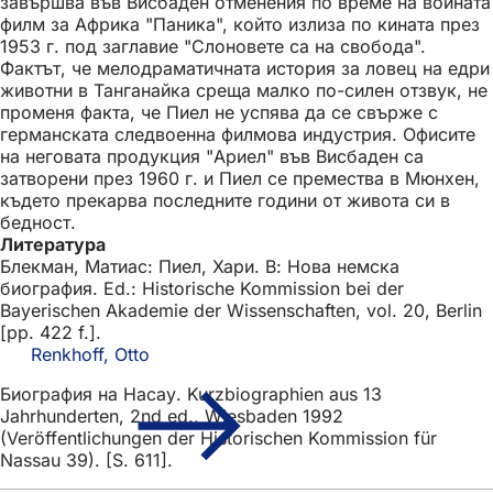
завършва във Висбаден отменения по време на войната
филм за Африка "Паника", който излиза по кината през
1953 г. под заглавие "Слоновете са на свобода".
Фактът, че мелодраматичната история за ловец на едри
животни в Танганайка среща малко по-силен отзвук, не
променя факта, че Пиел не успява да се свърже с
германската следвоенна филмова индустрия. Офисите
на неговата продукция "Ариел" във Висбаден са
затворени през 1960 г. и Пиел се премества в Мюнхен,
където прекарва последните години от живота си в
бедност.
Литература
Блекман, Матиас: Пиел, Хари. В: Нова немска
биография. Ed.: Historische Kommission bei der
Bayerischen Akademie der Wissenschaften, vol. 20, Berlin
[pp. 422 f.].
Renkhoff, Otto
Биография на Насау. Kurzbiographien aus 13
Jahrhunderten, 2nd ed., Wiesbaden 1992
(Veröffentlichungen der Historischen Kommission für
Nassau 39). [S. 611].