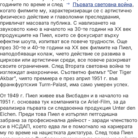
годините по време и след
Първата световна война
,
когато филмите му, характеризиращи се с артистично
физическо действие и главоломни преследвания,
привличат масовата публика. С навлизането на
звуковото кино в началото на 30-те години на ХХ век
продукциите на Пиел, които се фокусират върху
ефектни шоута, изпитват все повече трудности. Още
през 30-те и 40-те години на ХХ век филмите на Пиел,
наподобяващи колаж, чието действие се развива в
циркови или артистични среди, все повече разкриват
своите ограничения. След Втората световна война те
изглеждат анахронични. Съответно филмът "Der Tiger
Akbar", чиято премиера е през април 1951 г. във
франкфуртския Turm-Palast, има само умерен успех.
От 1949 г. Пиел живее във Висбаден и в началото на
1951 г. основава тук компанията си Ariel-Film, за да
реализира първата си следвоенна продукция Unter den
Eichen. Преди това Пиел е изтърпял петгодишна
забрана за професионална дейност - заради членството
си в НСДАП, което едва ли е помогнало на кариерата
му по време на нацистката диктатура. След това Пиел