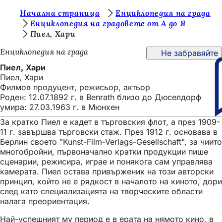
В
Начална страница
Енциклопедия на града
Преминаване към съдържанието
Енциклопедия на градовете от А до Я
и
Пиел, Хари
е
Енциклопедия на града
Не забравяйте
с
Пиел, Хари
т
Пиел, Хари
Филмов продуцент, режисьор, актьор
е
Роден: 12.07.1892 г. в Benrath близо до Дюселдорф
т
умира: 27.03.1963 г. в Мюнхен
у
За кратко Пиел е кадет в търговския флот, а през 1909-
11 г. завършва търговски стаж. През 1912 г. основава в
к
Берлин своето "Kunst-Film-Verlags-Gesellschaft", за чиито
:
многобройни, първоначално кратки продукции пише
сценарии, режисира, играе и понякога сам управлява
камерата. Пиел остава привърженик на този авторски
принцип, който не е рядкост в началото на киното, дори
след като специализацията на творческите области
налага преориентация.
Най-успешният му период е в ерата на нямото кино, в