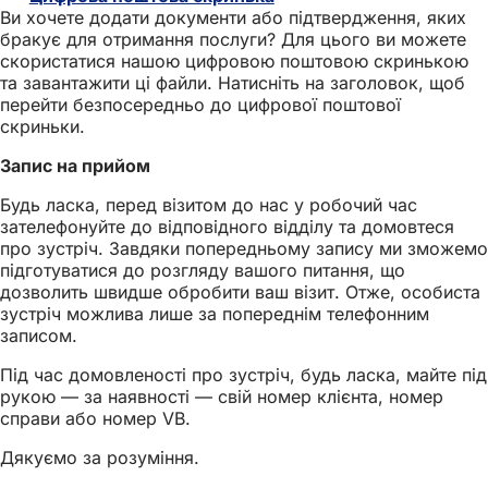
Ви хочете додати документи або підтвердження, яких
в
бракує для отримання послуги? Для цього ви можете
новій
скористатися нашою цифровою поштовою скринькою
вкладці)
та завантажити ці файли. Натисніть на заголовок, щоб
перейти безпосередньо до цифрової поштової
скриньки.
Запис на прийом
Будь ласка, перед візитом до нас у робочий час
зателефонуйте до відповідного відділу та домовтеся
про зустріч. Завдяки попередньому запису ми зможемо
підготуватися до розгляду вашого питання, що
дозволить швидше обробити ваш візит. Отже, особиста
зустріч можлива лише за попереднім телефонним
записом.
Під час домовленості про зустріч, будь ласка, майте під
рукою — за наявності — свій номер клієнта, номер
справи або номер VB.
Дякуємо за розуміння.