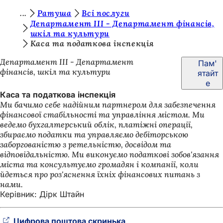
Т
Ратуша
Всі послуги
Перейти до змісту
Департамент III - Департамент фінансів,
и
шкіл та культури
Каса та податкова інспекція
т
у
Департамент III - Департамент
Пам'
фінансів, шкіл та культури
ятайт
т
е
:
Каса та податкова інспекція
Ми бачимо себе надійним партнером для забезпечення
фінансової стабільності та управління містом. Ми
ведемо бухгалтерський облік, платіжні операції,
збираємо податки та управляємо дебіторською
заборгованістю з ретельністю, досвідом та
відповідальністю. Ми виконуємо податкові зобов'язання
міста та консультуємо громадян і компанії, коли
йдеться про роз'яснення їхніх фінансових питань з
нами.
Керівник: Дірк Штайн
Цифрова поштова скринька
(Відкривається