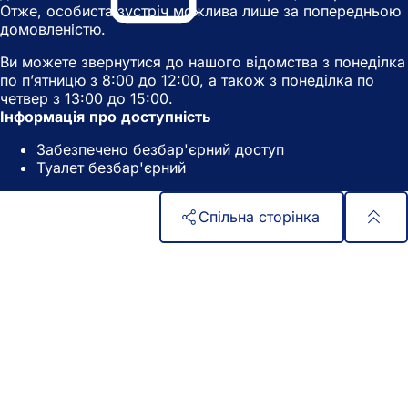
р
Отже, особиста зустріч можлива лише за попередньою
й
в
и
домовленістю.
в
к
в
к
л
а
Ви можете звернутися до нашого відомства з понеділка
л
а
є
по п’ятницю з 8:00 до 12:00, а також з понеділка по
а
д
т
четвер з 13:00 до 15:00.
д
ц
ь
Інформація про доступність
ц
і
с
і
)
Забезпечено безбар'єрний доступ
я
)
Туалет безбар'єрний
в
н
о
Спільна сторінка
в
і
Зона
Швидкий доступ
й
в
для
Всі послуги
к
Календар подій
ніг
л
Офіс для громадян
а
Зворотній зв'язок на сайті
д
ц
і
)