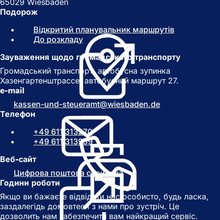
65029 Wiesbaden
Подорож
Відкритий планувальник маршрутів
(
До розкладу
(
В
В
і
Зауваження щодо громадського транспорту
і
д
д
к
Громадський транспорт: автобусна зупинка
к
р
Хазенгартенштрассе, автобусний маршрут 27.
р
и
e-mail
и
в
kassen-und-steueramt
wiesbaden
de
в
а
Телефон
а
є
є
т
+49 611 313270
т
ь
+49 611 313959
ь
с
с
я
Веб-сайт
я
в
Цифрова поштова скринька
(
в
н
Години роботи
В
н
о
і
Якщо ви бажаєте відвідати нас особисто, будь ласка,
о
в
д
заздалегідь домовтеся з нами про зустріч. Це
в
і
к
дозволить нам забезпечити вам найкращий сервіс.
і
й