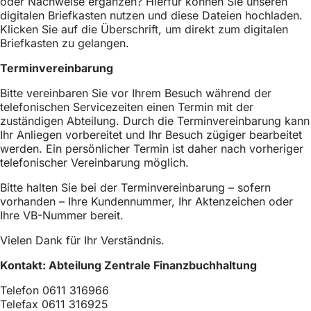
oder Nachweise ergänzen? Hierfür können Sie unseren
einem
h
digitalen Briefkasten nutzen und diese Dateien hochladen.
neuen
Klicken Sie auf die Überschrift, um direkt zum digitalen
Tab)
h
Briefkasten zu gelangen.
i
Terminvereinbarung
e
Bitte vereinbaren Sie vor Ihrem Besuch während der
r
telefonischen Servicezeiten einen Termin mit der
:
zuständigen Abteilung. Durch die Terminvereinbarung kann
Ihr Anliegen vorbereitet und Ihr Besuch zügiger bearbeitet
werden. Ein persönlicher Termin ist daher nach vorheriger
telefonischer Vereinbarung möglich.
Bitte halten Sie bei der Terminvereinbarung – sofern
vorhanden – Ihre Kundennummer, Ihr Aktenzeichen oder
Ihre VB-Nummer bereit.
Vielen Dank für Ihr Verständnis.
Kontakt: Abteilung Zentrale Finanzbuchhaltung
Telefon 0611 316966
Telefax 0611 316925