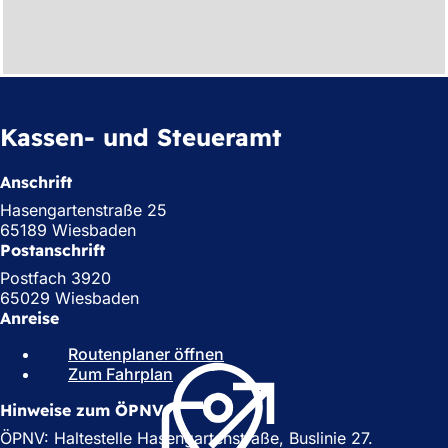
Kassen- und Steueramt
Anschrift
Hasengartenstraße 25
65189 Wiesbaden
Postanschrift
Postfach 3920
65029 Wiesbaden
Anreise
Routenplaner öffnen
(
Zum Fahrplan
(
Ö
Ö
f
Hinweise zum ÖPNV
f
f
f
n
ÖPNV: Haltestelle Hasengartenstraße, Buslinie 27.