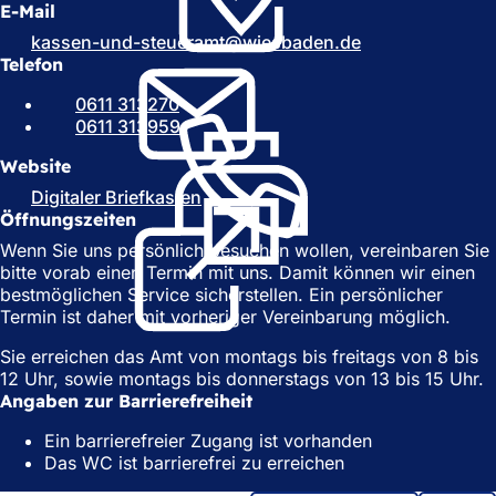
n
e
E-Mail
e
t
kassen-und-steueramt
wiesbaden
de
t
i
Telefon
i
n
n
e
0611 313270
e
i
0611 313959
i
n
n
e
Website
e
m
Digitaler Briefkasten
(
m
n
Öffnungszeiten
Ö
n
e
f
Wenn Sie uns persönlich besuchen wollen, vereinbaren Sie
e
u
f
bitte vorab einen Termin mit uns. Damit können wir einen
u
e
n
bestmöglichen Service sicherstellen. Ein persönlicher
e
n
e
Termin ist daher mit vorheriger Vereinbarung möglich.
n
T
t
T
a
i
Sie erreichen das Amt von montags bis freitags von 8 bis
a
b
n
12 Uhr, sowie montags bis donnerstags von 13 bis 15 Uhr.
b
)
e
Angaben zur Barrierefreiheit
)
i
Ein barrierefreier Zugang ist vorhanden
n
Das WC ist barrierefrei zu erreichen
e
m