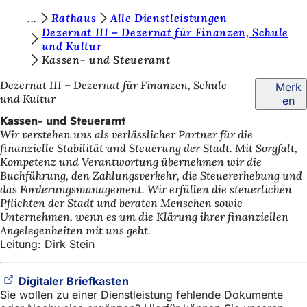
S
Rathaus
Alle Dienstleistungen
Inhalt anspringen
Dezernat III – Dezernat für Finanzen, Schule
i
und Kultur
Kassen- und Steueramt
e
b
Dezernat III – Dezernat für Finanzen, Schule
Merk
und Kultur
en
e
Kassen- und Steueramt
f
Wir verstehen uns als verlässlicher Partner für die
i
finanzielle Stabilität und Steuerung der Stadt. Mit Sorgfalt,
Kompetenz und Verantwortung übernehmen wir die
n
Buchführung, den Zahlungsverkehr, die Steuererhebung und
d
das Forderungsmanagement. Wir erfüllen die steuerlichen
Pflichten der Stadt und beraten Menschen sowie
e
Unternehmen, wenn es um die Klärung ihrer finanziellen
Angelegenheiten mit uns geht.
n
Leitung: Dirk Stein
s
i
Digitaler Briefkasten
(Öffnet
c
Sie wollen zu einer Dienstleistung fehlende Dokumente
in