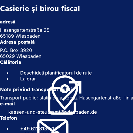
Casierie și birou fiscal
adresă
Hasengartenstraße 25
65189 Wiesbaden
Adresa poștală
P.O. Box 3920
65029 Wiesbaden
Călătoria
Deschideți planificatorul de rute
(
La orar
(
S
S
e
Note privind transportul public
e
d
d
e
Transport public: stația de autobuz Hasengartenstraße, lini
e
s
e-mail
s
c
kassen-und-steueramt
wiesbaden
de
c
h
Telefon
h
i
i
d
+49 611 313270
d
e