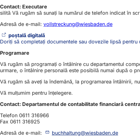
Contact: Executare
silită Vă rugăm să sunați la numărul de telefon indicat în s
Adresă de e-mail:
vollstreckung@wiesbaden.de
poștală digitală
(Se
Doriți să completați documentele sau dovezile lipsă pentru un 
deschide
într-
Programare
o
filă
Vă rugăm să programați o întâlnire cu departamentul compete
nouă)
urmare, o întâlnire personală este posibilă numai după o pr
Vă rugăm să aveți la îndemână, la programarea întâlnirii, n
Vă mulțumim pentru înțelegere.
Contact: Departamentul de contabilitate financiară centra
Telefon 0611 316966
Fax 0611 316925
Adresă de e-mail:
buchhaltung
wiesbaden
de