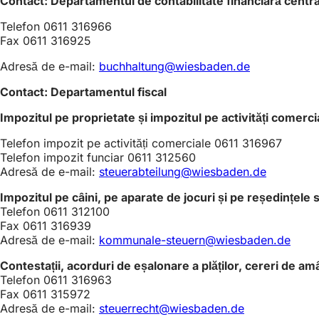
Contact: Departamentul de contabilitate financiară centra
Telefon 0611 316966
Fax 0611 316925
Adresă de e-mail:
buchhaltung@wiesbaden.de
Contact: Departamentul fiscal
Impozitul pe proprietate și impozitul pe activități comerci
Telefon impozit pe activități comerciale 0611 316967
Telefon impozit funciar 0611 312560
Adresă de e-mail:
steuerabteilung@wiesbaden.de
Impozitul pe câini, pe aparate de jocuri și pe reședințele
Telefon 0611 312100
Fax 0611 316939
Adresă de e-mail:
kommunale-steuern@wiesbaden.de
Contestații, acorduri de eșalonare a plăților, cereri de am
Telefon 0611 316963
Fax 0611 315972
Adresă de e-mail:
steuerrecht@wiesbaden.de