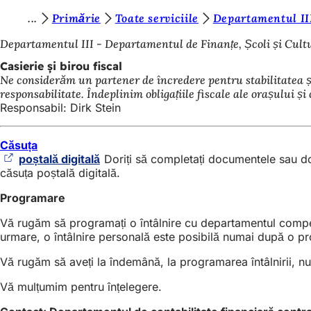
S
Primărie
Toate serviciile
Departamentul III
Salt la conținut
u
Departamentul III - Departamentul de Finanțe, Școli și Cult
n
Casierie și birou fiscal
Ne considerăm un partener de încredere pentru stabilitatea și 
t
responsabilitate. Îndeplinim obligațiile fiscale ale orașului 
e
Responsabil: Dirk Stein
ț
Căsuța
i
poștală digitală
(Se
Doriți să completați documentele sau dovez
a
căsuța poștală digitală.
deschide
într-
i
Programare
o
c
filă
Vă rugăm să programați o întâlnire cu departamentul compete
nouă)
i
urmare, o întâlnire personală este posibilă numai după o pr
:
Vă rugăm să aveți la îndemână, la programarea întâlnirii, n
Vă mulțumim pentru înțelegere.