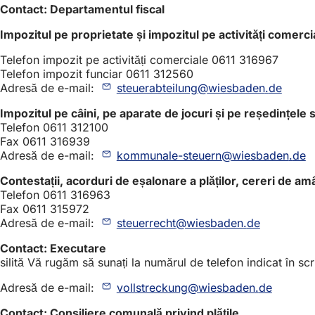
Contact: Departamentul fiscal
Impozitul pe proprietate și impozitul pe activități comerci
Telefon impozit pe activități comerciale 0611 316967
Telefon impozit funciar 0611 312560
Adresă de e-mail:
steuerabteilung
wiesbaden
de
Impozitul pe câini, pe aparate de jocuri și pe reședințele
Telefon 0611 312100
Fax 0611 316939
Adresă de e-mail:
kommunale-steuern
wiesbaden
de
Contestații, acorduri de eșalonare a plăților, cereri de am
Telefon 0611 316963
Fax 0611 315972
Adresă de e-mail:
steuerrecht
wiesbaden
de
Contact: Executare
silită Vă rugăm să sunați la numărul de telefon indicat în s
Adresă de e-mail:
vollstreckung
wiesbaden
de
Contact: Consiliere comunală privind plățile