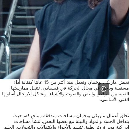
تعيش ماريكي بوخمان وتعمل منذ أكثر من 15 عامًا كفنانة أداء
مستقلة وباحثة في مجال الحركة في فيسبادن. تتنقل ممارستها
الفنية بين الرقص والنص والصوت والأشياء. وتشكل الارتجال أسلوبها
الفني الأساسي.
تخلق أعمال ماريكي بوخمان مساحات متدفقة ومتحركة، حيث
يتداخل الجسد والمواد والبيئة مع بعضها البعض. تنشأ مساحات
إدراكية مجزأة وترابطية، تتسم بالأجواء والانتقالات والتحولات. الحلم