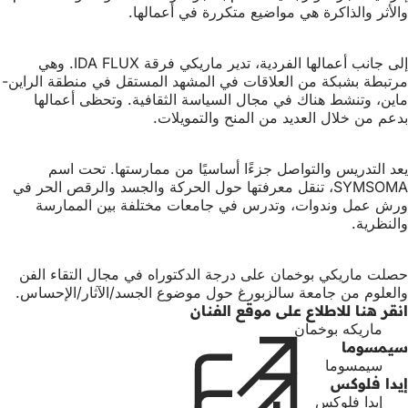
والأثر والذاكرة هي مواضيع متكررة في أعمالها.
إلى جانب أعمالها الفردية، تدير ماريكي فرقة IDA FLUX. وهي
مرتبطة بشبكة من العلاقات في المشهد المستقل في منطقة الراين-
ماين، وتنشط هناك في مجال السياسة الثقافية. وتحظى أعمالها
بدعم من خلال العديد من المنح والتمويلات.
يعد التدريس والتواصل جزءًا أساسيًا من ممارستها. تحت اسم
SYMSOMA، تنقل معرفتها حول الحركة والجسد والرقص الحر في
ورش عمل وندوات، وتدرس في جامعات مختلفة بين الممارسة
والنظرية.
حصلت ماريكي بوخمان على درجة الدكتوراه في مجال التقاء الفن
والعلوم من جامعة سالزبورغ حول موضوع الجسد/الآثار/الإحساس.
انقر هنا للاطلاع على موقع الفنان
ماريكه بوخمان
(يفتح
سيمسوما
في
سيمسوما
(يفتح
علامة
إيدا فلوكس
في
تبويب
إيدا فلوكس
علامة
(يفتح
جديدة)