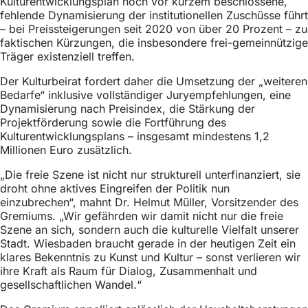
Kulturentwicklungsplan noch vor kurzem beschlossene,
h
fehlende Dynamisierung der institutionellen Zuschüsse führt
– bei Preissteigerungen seit 2020 von über 20 Prozent – zu
h
faktischen Kürzungen, die insbesondere frei-gemeinnützige
i
Träger existenziell treffen.
e
Der Kulturbeirat fordert daher die Umsetzung der „weiteren
r
Bedarfe“ inklusive vollständiger Juryempfehlungen, eine
Dynamisierung nach Preisindex, die Stärkung der
:
Projektförderung sowie die Fortführung des
Kulturentwicklungsplans – insgesamt mindestens 1,2
Millionen Euro zusätzlich.
„Die freie Szene ist nicht nur strukturell unterfinanziert, sie
droht ohne aktives Eingreifen der Politik nun
einzubrechen“, mahnt Dr. Helmut Müller, Vorsitzender des
Gremiums. „Wir gefährden wir damit nicht nur die freie
Szene an sich, sondern auch die kulturelle Vielfalt unserer
Stadt. Wiesbaden braucht gerade in der heutigen Zeit ein
klares Bekenntnis zu Kunst und Kultur – sonst verlieren wir
ihre Kraft als Raum für Dialog, Zusammenhalt und
gesellschaftlichen Wandel.“