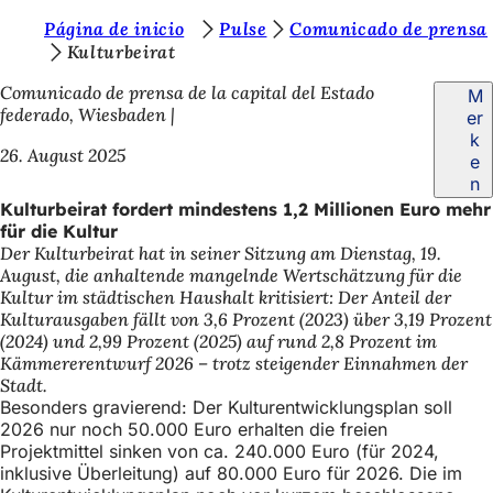
S
Página de inicio
Pulse
Comunicado de prensa
Inhalt anspringen
Kulturbeirat
i
Comunicado de prensa de la capital del Estado
M
e
federado, Wiesbaden
er
b
k
26. August 2025
e
e
n
f
Kulturbeirat fordert mindestens 1,2 Millionen Euro mehr
für die Kultur
i
Der Kulturbeirat hat in seiner Sitzung am Dienstag, 19.
n
August, die anhaltende mangelnde Wertschätzung für die
Kultur im städtischen Haushalt kritisiert: Der Anteil der
d
Kulturausgaben fällt von 3,6 Prozent (2023) über 3,19 Prozent
e
(2024) und 2,99 Prozent (2025) auf rund 2,8 Prozent im
Kämmererentwurf 2026 – trotz steigender Einnahmen der
n
Stadt.
s
Besonders gravierend: Der Kulturentwicklungsplan soll
2026 nur noch 50.000 Euro erhalten die freien
i
Projektmittel sinken von ca. 240.000 Euro (für 2024,
c
inklusive Überleitung) auf 80.000 Euro für 2026. Die im