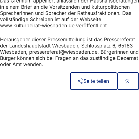
Das Gremium appelliert anlässlich der Haushaltsberatungen
in einem Brief an die Vorsitzenden und kulturpolitischen
Sprecherinnen und Sprecher der Rathausfraktionen. Das
vollständige Schreiben ist auf der Webseite
www.kulturbeirat-wiesbaden.de veröffentlicht.
Herausgeber dieser Pressemitteilung ist das Pressereferat
der Landeshauptstadt Wiesbaden, Schlossplatz 6, 65183
Wiesbaden,
pressereferat
wiesbaden
de
. Bürgerinnen und
Bürger können sich bei Fragen an das zuständige Dezernat
oder Amt wenden.
Seite teilen
Fußbereich
Acceso rápido
Todos los servicios
Calendario de actos
Oficina del ciudadano
Comentarios sobre el sitio web