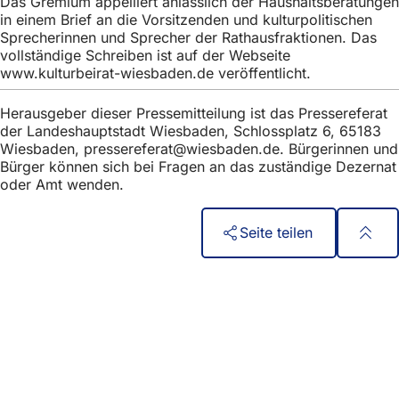
Das Gremium appelliert anlässlich der Haushaltsberatungen
in einem Brief an die Vorsitzenden und kulturpolitischen
Sprecherinnen und Sprecher der Rathausfraktionen. Das
vollständige Schreiben ist auf der Webseite
www.kulturbeirat-wiesbaden.de veröffentlicht.
Herausgeber dieser Pressemitteilung ist das Pressereferat
der Landeshauptstadt Wiesbaden, Schlossplatz 6, 65183
Wiesbaden,
pressereferat
wiesbaden
de
. Bürgerinnen und
Bürger können sich bei Fragen an das zuständige Dezernat
oder Amt wenden.
Seite teilen
Fußbereich
Бърз достъп
Всички услуги
Календар на събитията
Служба за граждани
Отзиви за уебсайта