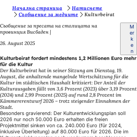
S
Начална страница
Натиснете
Inhalt anspringen
Съобщение за медиите
Kulturbeirat
i
Съобщение за пресата на столицата на
M
e
провинция Висбаден
er
b
k
26. August 2025
e
e
n
f
Kulturbeirat fordert mindestens 1,2 Millionen Euro mehr
für die Kultur
i
Der Kulturbeirat hat in seiner Sitzung am Dienstag, 19.
n
August, die anhaltende mangelnde Wertschätzung für die
Kultur im städtischen Haushalt kritisiert: Der Anteil der
d
Kulturausgaben fällt von 3,6 Prozent (2023) über 3,19 Prozent
e
(2024) und 2,99 Prozent (2025) auf rund 2,8 Prozent im
Kämmererentwurf 2026 – trotz steigender Einnahmen der
n
Stadt.
s
Besonders gravierend: Der Kulturentwicklungsplan soll
2026 nur noch 50.000 Euro erhalten die freien
i
Projektmittel sinken von ca. 240.000 Euro (für 2024,
c
inklusive Überleitung) auf 80.000 Euro für 2026. Die im