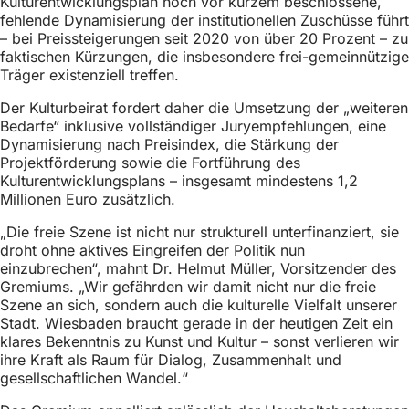
Kulturentwicklungsplan noch vor kurzem beschlossene,
h
fehlende Dynamisierung der institutionellen Zuschüsse führt
– bei Preissteigerungen seit 2020 von über 20 Prozent – zu
h
faktischen Kürzungen, die insbesondere frei-gemeinnützige
i
Träger existenziell treffen.
e
Der Kulturbeirat fordert daher die Umsetzung der „weiteren
r
Bedarfe“ inklusive vollständiger Juryempfehlungen, eine
Dynamisierung nach Preisindex, die Stärkung der
:
Projektförderung sowie die Fortführung des
Kulturentwicklungsplans – insgesamt mindestens 1,2
Millionen Euro zusätzlich.
„Die freie Szene ist nicht nur strukturell unterfinanziert, sie
droht ohne aktives Eingreifen der Politik nun
einzubrechen“, mahnt Dr. Helmut Müller, Vorsitzender des
Gremiums. „Wir gefährden wir damit nicht nur die freie
Szene an sich, sondern auch die kulturelle Vielfalt unserer
Stadt. Wiesbaden braucht gerade in der heutigen Zeit ein
klares Bekenntnis zu Kunst und Kultur – sonst verlieren wir
ihre Kraft als Raum für Dialog, Zusammenhalt und
gesellschaftlichen Wandel.“