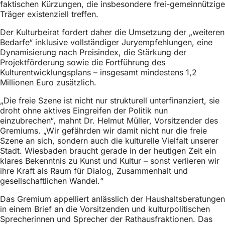
faktischen Kürzungen, die insbesondere frei-gemeinnützige
h
Träger existenziell treffen.
h
Der Kulturbeirat fordert daher die Umsetzung der „weiteren
i
Bedarfe“ inklusive vollständiger Juryempfehlungen, eine
Dynamisierung nach Preisindex, die Stärkung der
e
Projektförderung sowie die Fortführung des
r
Kulturentwicklungsplans – insgesamt mindestens 1,2
Millionen Euro zusätzlich.
:
„Die freie Szene ist nicht nur strukturell unterfinanziert, sie
droht ohne aktives Eingreifen der Politik nun
einzubrechen“, mahnt Dr. Helmut Müller, Vorsitzender des
Gremiums. „Wir gefährden wir damit nicht nur die freie
Szene an sich, sondern auch die kulturelle Vielfalt unserer
Stadt. Wiesbaden braucht gerade in der heutigen Zeit ein
klares Bekenntnis zu Kunst und Kultur – sonst verlieren wir
ihre Kraft als Raum für Dialog, Zusammenhalt und
gesellschaftlichen Wandel.“
Das Gremium appelliert anlässlich der Haushaltsberatungen
in einem Brief an die Vorsitzenden und kulturpolitischen
Sprecherinnen und Sprecher der Rathausfraktionen. Das