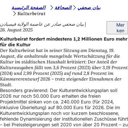
S
بيان صحفي
الصحافة
الصفحة الرئيسية
Inhalt anspringen
Kulturbeirat
i
بيان صحفي صادر عن عاصمة الولاية فيسبادن
Mer
e
26. August 2025
ken
b
Kulturbeirat fordert mindestens 1,2 Millionen Euro mehr
e
für die Kultur
Der Kulturbeirat hat in seiner Sitzung am Dienstag, 19.
f
August, die anhaltende mangelnde Wertschätzung für die
i
Kultur im städtischen Haushalt kritisiert: Der Anteil der
Kulturausgaben fällt von 3,6 Prozent (2023) über 3,19 Prozent
n
(2024) und 2,99 Prozent (2025) auf rund 2,8 Prozent im
d
Kämmererentwurf 2026 – trotz steigender Einnahmen der
Stadt.
e
Besonders gravierend: Der Kulturentwicklungsplan soll
2026 nur noch 50.000 Euro erhalten die freien
n
Projektmittel sinken von ca. 240.000 Euro (für 2024,
s
inklusive Überleitung) auf 80.000 Euro für 2026. Die im
Kulturentwicklungsplan noch vor kurzem beschlossene,
i
fehlende Dynamisierung der institutionellen Zuschüsse führt
c
– bei Preissteigerungen seit 2020 von über 20 Prozent – zu