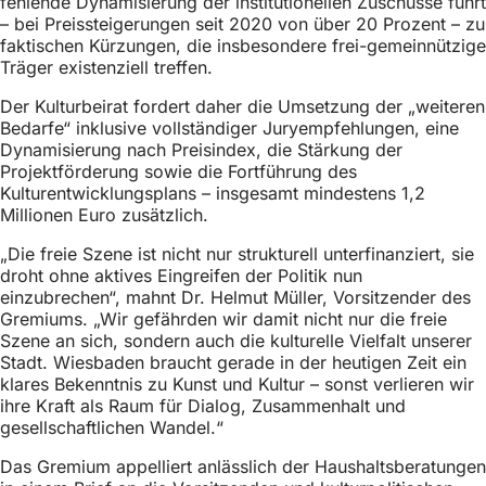
fehlende Dynamisierung der institutionellen Zuschüsse führt
h
– bei Preissteigerungen seit 2020 von über 20 Prozent – zu
faktischen Kürzungen, die insbesondere frei-gemeinnützige
h
Träger existenziell treffen.
i
Der Kulturbeirat fordert daher die Umsetzung der „weiteren
e
Bedarfe“ inklusive vollständiger Juryempfehlungen, eine
r
Dynamisierung nach Preisindex, die Stärkung der
Projektförderung sowie die Fortführung des
:
Kulturentwicklungsplans – insgesamt mindestens 1,2
Millionen Euro zusätzlich.
„Die freie Szene ist nicht nur strukturell unterfinanziert, sie
droht ohne aktives Eingreifen der Politik nun
einzubrechen“, mahnt Dr. Helmut Müller, Vorsitzender des
Gremiums. „Wir gefährden wir damit nicht nur die freie
Szene an sich, sondern auch die kulturelle Vielfalt unserer
Stadt. Wiesbaden braucht gerade in der heutigen Zeit ein
klares Bekenntnis zu Kunst und Kultur – sonst verlieren wir
ihre Kraft als Raum für Dialog, Zusammenhalt und
gesellschaftlichen Wandel.“
Das Gremium appelliert anlässlich der Haushaltsberatungen