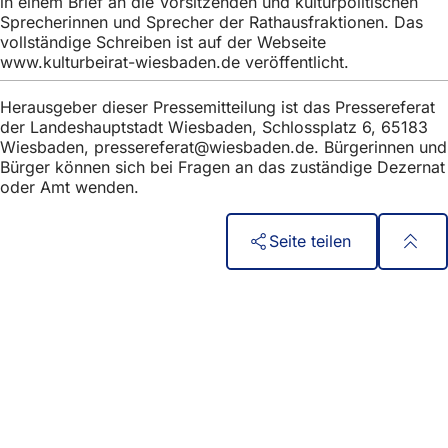
in einem Brief an die Vorsitzenden und kulturpolitischen
Sprecherinnen und Sprecher der Rathausfraktionen. Das
vollständige Schreiben ist auf der Webseite
www.kulturbeirat-wiesbaden.de veröffentlicht.
Herausgeber dieser Pressemitteilung ist das Pressereferat
der Landeshauptstadt Wiesbaden, Schlossplatz 6, 65183
Wiesbaden,
pressereferat
wiesbaden
de
. Bürgerinnen und
Bürger können sich bei Fragen an das zuständige Dezernat
oder Amt wenden.
Seite teilen
Fußbereich
Accesso rapido
Tutti i servizi
Calendario degli eventi
Ufficio del cittadino
Feedback sul sito web