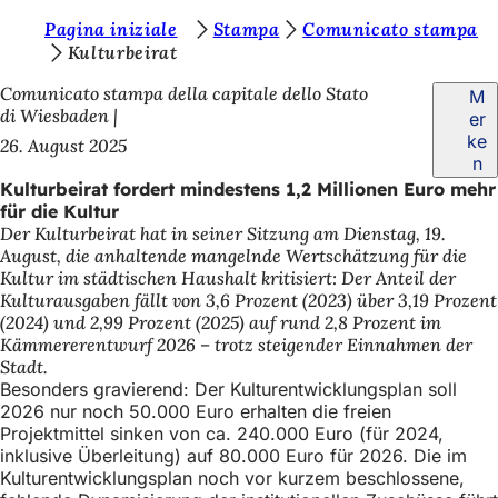
S
Pagina iniziale
Stampa
Comunicato stampa
Inhalt anspringen
Kulturbeirat
i
Comunicato stampa della capitale dello Stato
M
e
di Wiesbaden
er
b
ke
26. August 2025
n
e
Kulturbeirat fordert mindestens 1,2 Millionen Euro mehr
f
für die Kultur
Der Kulturbeirat hat in seiner Sitzung am Dienstag, 19.
i
August, die anhaltende mangelnde Wertschätzung für die
n
Kultur im städtischen Haushalt kritisiert: Der Anteil der
Kulturausgaben fällt von 3,6 Prozent (2023) über 3,19 Prozent
d
(2024) und 2,99 Prozent (2025) auf rund 2,8 Prozent im
e
Kämmererentwurf 2026 – trotz steigender Einnahmen der
Stadt.
n
Besonders gravierend: Der Kulturentwicklungsplan soll
s
2026 nur noch 50.000 Euro erhalten die freien
Projektmittel sinken von ca. 240.000 Euro (für 2024,
i
inklusive Überleitung) auf 80.000 Euro für 2026. Die im
c
Kulturentwicklungsplan noch vor kurzem beschlossene,