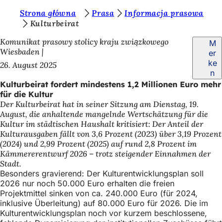
S
Strona główna
Prasa
Informacja prasowa
Inhalt anspringen
Kulturbeirat
i
Komunikat prasowy stolicy kraju związkowego
M
e
Wiesbaden
er
b
ke
26. August 2025
n
e
Kulturbeirat fordert mindestens 1,2 Millionen Euro mehr
f
für die Kultur
Der Kulturbeirat hat in seiner Sitzung am Dienstag, 19.
i
August, die anhaltende mangelnde Wertschätzung für die
n
Kultur im städtischen Haushalt kritisiert: Der Anteil der
Kulturausgaben fällt von 3,6 Prozent (2023) über 3,19 Prozent
d
(2024) und 2,99 Prozent (2025) auf rund 2,8 Prozent im
e
Kämmererentwurf 2026 – trotz steigender Einnahmen der
Stadt.
n
Besonders gravierend: Der Kulturentwicklungsplan soll
s
2026 nur noch 50.000 Euro erhalten die freien
Projektmittel sinken von ca. 240.000 Euro (für 2024,
i
inklusive Überleitung) auf 80.000 Euro für 2026. Die im
c
Kulturentwicklungsplan noch vor kurzem beschlossene,