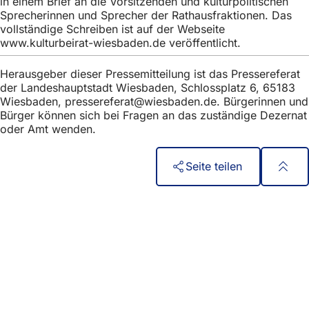
in einem Brief an die Vorsitzenden und kulturpolitischen
Sprecherinnen und Sprecher der Rathausfraktionen. Das
vollständige Schreiben ist auf der Webseite
www.kulturbeirat-wiesbaden.de veröffentlicht.
Herausgeber dieser Pressemitteilung ist das Pressereferat
der Landeshauptstadt Wiesbaden, Schlossplatz 6, 65183
Wiesbaden,
pressereferat
wiesbaden
de
. Bürgerinnen und
Bürger können sich bei Fragen an das zuständige Dezernat
oder Amt wenden.
Seite teilen
Fußbereich
Szybki dostęp
Wszystkie usługi
Kalendarz wydarzeń
Biuro obywatelskie
Opinie na temat strony internetowej