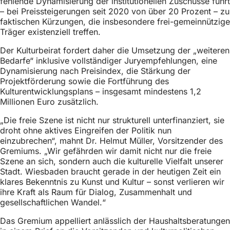
fehlende Dynamisierung der institutionellen Zuschüsse führt
h
– bei Preissteigerungen seit 2020 von über 20 Prozent – zu
faktischen Kürzungen, die insbesondere frei-gemeinnützige
h
Träger existenziell treffen.
i
Der Kulturbeirat fordert daher die Umsetzung der „weiteren
e
Bedarfe“ inklusive vollständiger Juryempfehlungen, eine
r
Dynamisierung nach Preisindex, die Stärkung der
Projektförderung sowie die Fortführung des
:
Kulturentwicklungsplans – insgesamt mindestens 1,2
Millionen Euro zusätzlich.
„Die freie Szene ist nicht nur strukturell unterfinanziert, sie
droht ohne aktives Eingreifen der Politik nun
einzubrechen“, mahnt Dr. Helmut Müller, Vorsitzender des
Gremiums. „Wir gefährden wir damit nicht nur die freie
Szene an sich, sondern auch die kulturelle Vielfalt unserer
Stadt. Wiesbaden braucht gerade in der heutigen Zeit ein
klares Bekenntnis zu Kunst und Kultur – sonst verlieren wir
ihre Kraft als Raum für Dialog, Zusammenhalt und
gesellschaftlichen Wandel.“
Das Gremium appelliert anlässlich der Haushaltsberatungen