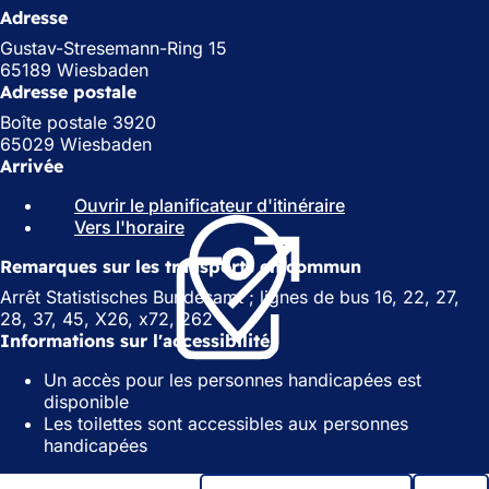
Adresse
Gustav-Stresemann-Ring 15
65189 Wiesbaden
Adresse postale
Boîte postale 3920
65029 Wiesbaden
Arrivée
Ouvrir le planificateur d'itinéraire
(
Vers l'horaire
(
S
S
'
Remarques sur les transports en commun
'
o
o
u
Arrêt Statistisches Bundesamt ; lignes de bus 16, 22, 27,
u
v
28, 37, 45, X26, x72, 262
v
r
Informations sur l'accessibilité
r
e
Un accès pour les personnes handicapées est
e
d
disponible
d
a
Les toilettes sont accessibles aux personnes
a
n
handicapées
n
s
s
u
u
n