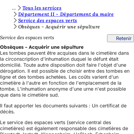
V
Tous les services
Accéder au contenu
Département II - Département du maire
o
Service des espaces verts
u
Obsèques - Acquérir une sépulture
s
Service des espaces verts
Retenir
ê
Obsèques - Acquérir une sépulture
Les tombes peuvent être acquises dans le cimetière dans
t
la circonscription d'inhumation duquel le défunt était
e
domicilié. Toute autre disposition doit faire l'objet d'une
dérogation. Il est possible de choisir entre des tombes en
s
ligne et des tombes achetées. Les coûts varient d'un
i
cimetière à l'autre en fonction de l'emplacement de la
tombe. L'inhumation anonyme d'une urne n'est possible
c
que dans le cimetière sud.
i
Il faut apporter les documents suivants : Un certificat de
:
décès.
Le service des espaces verts (service central des
cimetières) est également responsable des cimetières de