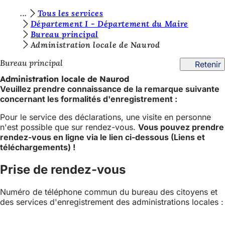
V
Tous les services
Accéder au contenu
Département I - Département du Maire
o
Bureau principal
u
Administration locale de Naurod
s
Bureau principal
Retenir
ê
Administration locale de Naurod
Veuillez prendre connaissance de la remarque suivante
t
concernant les formalités d'enregistrement :
e
Pour le service des déclarations, une visite en personne
s
n'est possible que sur rendez-vous.
Vous pouvez prendre
rendez-vous en ligne via le lien ci-dessous (Liens et
i
téléchargements) !
c
Prise de rendez-vous
i
:
Numéro de téléphone commun du bureau des citoyens et
des services d'enregistrement des administrations locales :