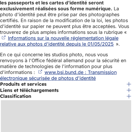
les passeports et les cartes d'identité seront
exclusivement réalisées sous forme numérique.
La
photo d'identité peut être prise par des photographes
certifiés. En raison de la modification de la loi, les photos
d'identité sur papier ne peuvent plus être acceptées. Vous
trouverez de plus amples informations sous la rubrique «
Informations sur la nouvelle réglementation légale
relative aux photos d'identité depuis le 01/05/2025
(S'ouvr
».
dans
En ce qui concerne les studios photo, nous vous
un
renvoyons à l'Office fédéral allemand pour la sécurité en
nouvel
matière de technologies de l'information pour plus
onglet)
d'informations :
www.bsi.bund.de : Transmission
électronique sécurisée de photos d'identité
(S'ouvre
Produits et services
dans
un
Liens et téléchargements
nouvel
Classification
onglet)