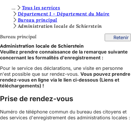
V
Tous les services
Accéder au contenu
Département I - Département du Maire
o
Bureau principal
u
Administration locale de Schierstein
s
Bureau principal
Retenir
ê
Administration locale de Schierstein
Veuillez prendre connaissance de la remarque suivante
t
concernant les formalités d'enregistrement :
e
Pour le service des déclarations, une visite en personne
s
n'est possible que sur rendez-vous.
Vous pouvez prendre
rendez-vous en ligne via le lien ci-dessous (Liens et
i
téléchargements) !
c
Prise de rendez-vous
i
:
Numéro de téléphone commun du bureau des citoyens et
des services d'enregistrement des administrations locales :