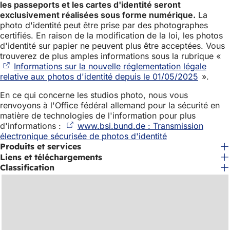
les passeports et les cartes d'identité seront
exclusivement réalisées sous forme numérique.
La
photo d'identité peut être prise par des photographes
certifiés. En raison de la modification de la loi, les photos
d'identité sur papier ne peuvent plus être acceptées. Vous
trouverez de plus amples informations sous la rubrique «
Informations sur la nouvelle réglementation légale
relative aux photos d'identité depuis le 01/05/2025
(S'ouvr
».
dans
En ce qui concerne les studios photo, nous vous
un
renvoyons à l'Office fédéral allemand pour la sécurité en
nouvel
matière de technologies de l'information pour plus
onglet)
d'informations :
www.bsi.bund.de : Transmission
électronique sécurisée de photos d'identité
(S'ouvre
Produits et services
dans
un
Liens et téléchargements
nouvel
Classification
onglet)