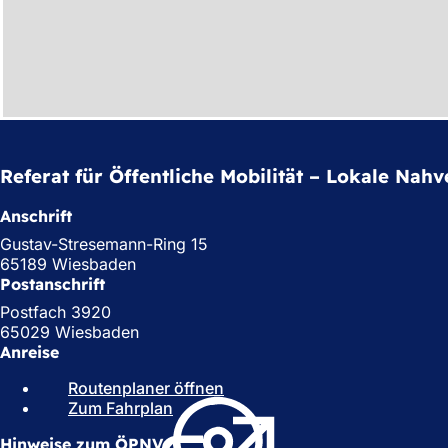
Referat für Öffentliche Mobilität – Lokale Nah
Anschrift
Gustav-Stresemann-Ring 15
65189 Wiesbaden
Postanschrift
Postfach 3920
65029 Wiesbaden
Anreise
Routenplaner öffnen
(
Zum Fahrplan
(
Ö
Ö
f
Hinweise zum ÖPNV