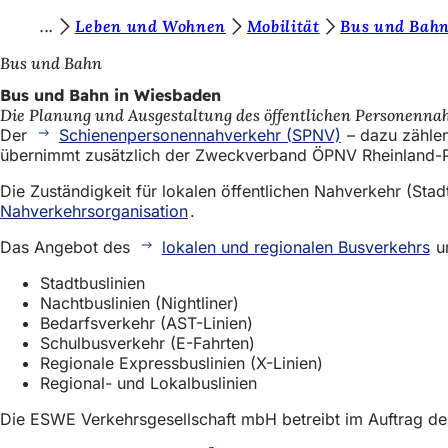
S
Leben und Wohnen
Mobilität
Bus und Bah
Inhalt anspringen
i
Bus und Bahn
e
Bus und Bahn in Wiesbaden
Die Planung und Ausgestaltung des öffentlichen Personennah
b
Der
Schienenpersonennahverkehr (SPNV)
– dazu zählen
e
übernimmt zusätzlich der Zweckverband ÖPNV Rheinland-P
f
Die Zuständigkeit für lokalen öffentlichen Nahverkehr (S
Nahverkehrsorganisation
.
i
n
Das Angebot des
lokalen und regionalen Busverkehrs
um
d
Stadtbuslinien
Nachtbuslinien (Nightliner)
e
Bedarfsverkehr (AST-Linien)
n
Schulbusverkehr (E-Fahrten)
Regionale Expressbuslinien (X-Linien)
s
Regional- und Lokalbuslinien
i
Die ESWE Verkehrsgesellschaft mbH betreibt im Auftrag de
c