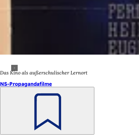
Das Kino als außerschulischer Lernort
NS-Propagandafilme
Merken
Fußbereich
Schnellzugriff
Alle Dienstleistungen