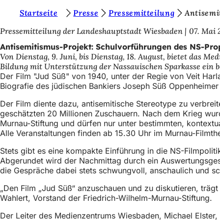
S
Startseite
Presse
Pressemitteilung
Antisemi
Inhalt anspringen
i
Pressemitteilung der Landeshauptstadt Wiesbaden
07. Mai 
e
Antisemitismus-Projekt: Schulvorführungen des NS-Pr
Von Dienstag, 9. Juni, bis Dienstag, 18. August, bietet das
b
Bildung mit Unterstützung der Nassauischen Sparkasse ein be
e
Der Film "Jud Süß" von 1940, unter der Regie von Veit Harl
Biografie des jüdischen Bankiers Joseph Süß Oppenheimer und
f
Der Film diente dazu, antisemitische Stereotype zu verbre
i
geschätzten 20 Millionen Zuschauern. Nach dem Krieg wurde
n
Murnau-Stiftung und dürfen nur unter bestimmten, kontext
Alle Veranstaltungen finden ab 15.30 Uhr im Murnau-Filmthe
d
e
Stets gibt es eine kompakte Einführung in die NS-Filmpolit
Abgerundet wird der Nachmittag durch ein Auswertungsgespr
n
die Gespräche dabei stets schwungvoll, anschaulich und s
s
„Den Film „Jud Süß“ anzuschauen und zu diskutieren, trägt
i
Wahlert, Vorstand der Friedrich-Wilhelm-Murnau-Stiftung.
c
Der Leiter des Medienzentrums Wiesbaden, Michael Elster, s