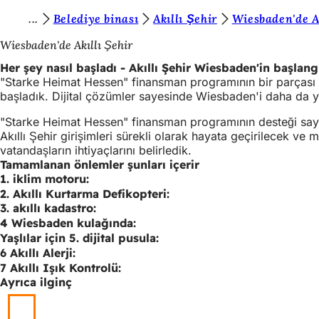
B
Belediye binası
Akıllı Şehir
Wiesbaden'de Ak
İçeriğe atla
u
Wiesbaden'de Akıllı Şehir
r
Her şey nasıl başladı - Akıllı Şehir Wiesbaden'in başlang
"Starke Heimat Hessen" finansman programının bir parçası olar
a
başladık. Dijital çözümler sayesinde Wiesbaden'i daha da yaşa
d
"Starke Heimat Hessen" finansman programının desteği sayes
a
Akıllı Şehir girişimleri sürekli olarak hayata geçirilecek v
vatandaşların ihtiyaçlarını belirledik.
s
Tamamlanan önlemler şunları içerir
ı
1. iklim motoru:
2. Akıllı Kurtarma Defikopteri:
n
3. akıllı kadastro:
ı
4 Wiesbaden kulağında:
Yaşlılar için 5. dijital pusula:
z
6 Akıllı Alerji:
:
7 Akıllı Işık Kontrolü:
Ayrıca ilginç