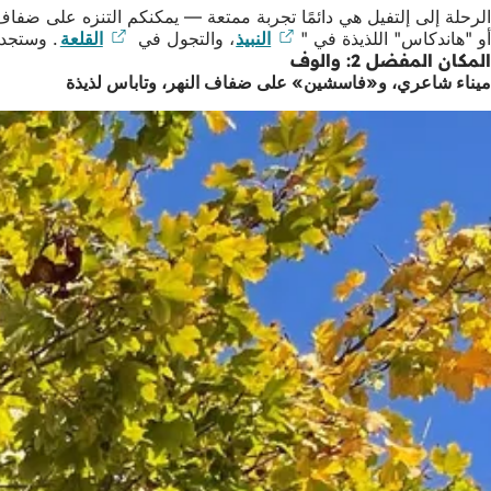
الرحلة إلى إلتفيل هي دائمًا تجربة ممتعة — يمكنكم التنزه على ضفا
أو "هاندكاس" اللذيذة في "
النبيذ
(يفتح
، والتجول في
القلعة
(يفتح
. وستجدو
المكان المفضل 2: والوف
في
في
علامة
ميناء شاعري، و«فاسشين» على ضفاف النهر، وتاباس لذيذة
علامة
تبويب
تبويب
جديدة)
جديدة)