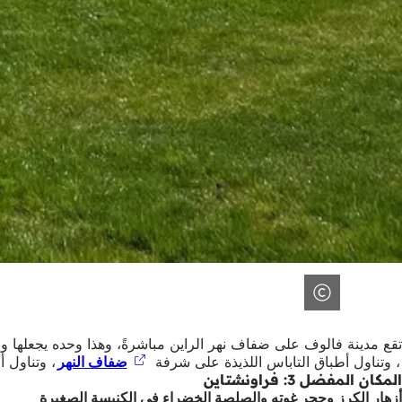
تقع مدينة فالوف على ضفاف نهر الراين مباشرةً، وهذا وحده يجعلها 
(يفتح
، وتناول أطباق التاباس اللذيذة على شرفة
ضفاف النهر
(يفتح
، وتناول 
في
المكان المفضل 3: فراونشتاين
في
علامة
أزهار الكرز وحجر غوته والصلصة الخضراء في الكنيسة الصغيرة
علامة