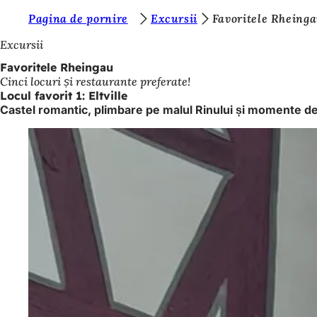
S
Pagina de pornire
Excursii
Favoritele Rheing
Salt la conținut
u
Excursii
n
Favoritele Rheingau
Cinci locuri și restaurante preferate!
t
Locul favorit 1: Eltville
e
Castel romantic, plimbare pe malul Rinului și momente d
ț
i
a
i
c
i
: