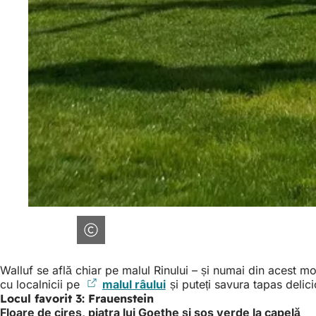
Walluf se află chiar pe malul Rinului – și numai din acest mo
cu localnicii pe
malul râului
(Se
și puteți savura tapas delic
Locul favorit 3: Frauenstein
deschide
Floare de cireș, piatra lui Goethe și sos verde la capelă
într-