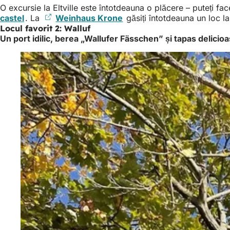
O excursie la Eltville este întotdeauna o plăcere – puteți f
castel
(Se
. La
Weinhaus Krone
(Se
găsiți întotdeauna un loc l
Locul favorit 2: Walluf
deschide
deschide
Un port idilic, berea „Wallufer Fässchen” și tapas delicio
într-
într-
o
o
filă
filă
nouă)
nouă)