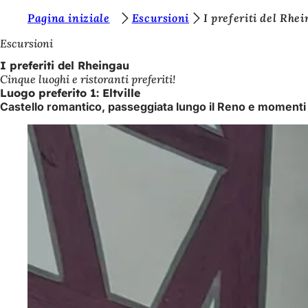
S
Pagina iniziale
Escursioni
I preferiti del Rhe
Vai al contenuto
i
Escursioni
e
I preferiti del Rheingau
Cinque luoghi e ristoranti preferiti!
t
Luogo preferito 1: Eltville
e
Castello romantico, passeggiata lungo il Reno e momenti d
q
u
i
: