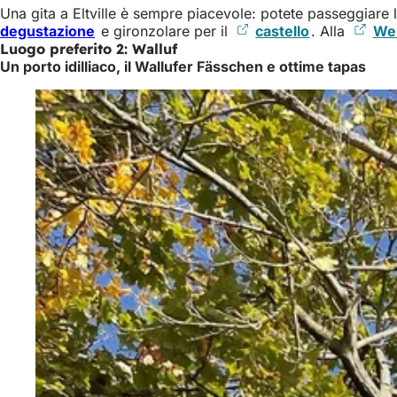
Una gita a Eltville è sempre piacevole: potete passeggiare
degustazione
(Si
e gironzolare per il
castello
(Si
. Alla
We
Luogo preferito 2: Walluf
apre
apre
Un porto idilliaco, il Wallufer Fässchen e ottime tapas
in
in
una
una
nuova
nuova
scheda)
scheda)