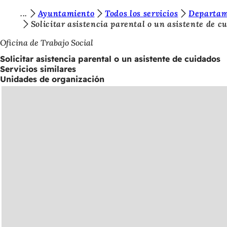
E
Ayuntamiento
Todos los servicios
Departam
Saltar al contenido
Solicitar asistencia parental o un asistente de c
s
Oficina de Trabajo Social
t
Solicitar asistencia parental o un asistente de cuidados
á
Servicios similares
s
Unidades de organización
a
q
u
í
: