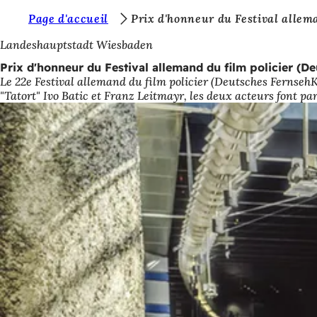
V
Page d'accueil
Prix d'honneur du Festival allem
Accéder au contenu
o
Landeshauptstadt Wiesbaden
u
Prix d'honneur du Festival allemand du film policier (D
Le 22e Festival allemand du film policier (Deutsches Fernseh
s
"Tatort" Ivo Batic et Franz Leitmayr, les deux acteurs font p
ê
t
e
s
i
c
i
: