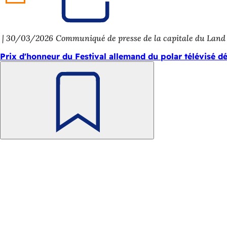
onglet)
30/03/2026
Communiqué de presse de la capitale du Lan
Prix d'honneur du Festival allemand du polar télévisé dé
Retenir