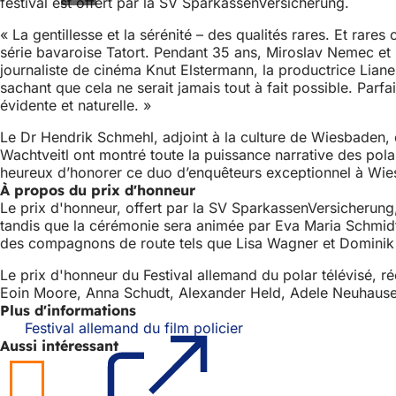
festival est offert par la SV SparkassenVersicherung.
« La gentillesse et la sérénité – des qualités rares. Et rar
série bavaroise Tatort. Pendant 35 ans, Miroslav Nemec et U
journaliste de cinéma Knut Elstermann, la productrice Liane 
sachant que cela ne serait jamais tout à fait possible. Parfa
évidente et naturelle. »
Le Dr Hendrik Schmehl, adjoint à la culture de Wiesbaden,
Wachtveitl ont montré toute la puissance narrative des pola
heureux d’honorer ce duo d’enquêteurs exceptionnel à Wiesb
À propos du prix d'honneur
Le prix d'honneur, offert par la SV SparkassenVersicherung
tandis que la cérémonie sera animée par Eva Maria Schmidt (
des compagnons de route tels que Lisa Wagner et Dominik 
Le prix d'honneur du Festival allemand du polar télévisé, r
Eoin Moore, Anna Schudt, Alexander Held, Adele Neuhause
Plus d'informations
Festival allemand du film policier
(S'ouvre
Aussi intéressant
dans
un
nouvel