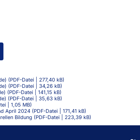
ffnet
inem
euen
ab)
de)
PDF
-Datei
277,40 kB
de)
PDF
-Datei
34,26 kB
de)
PDF
-Datei
141,15 kB
de)
PDF
-Datei
35,63 kB
tei
1,05 MB
and April 2024
PDF
-Datei
171,41 kB
rellen Bildung
PDF
-Datei
223,39 kB