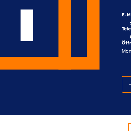
E-M
Tel
Öff
Mont