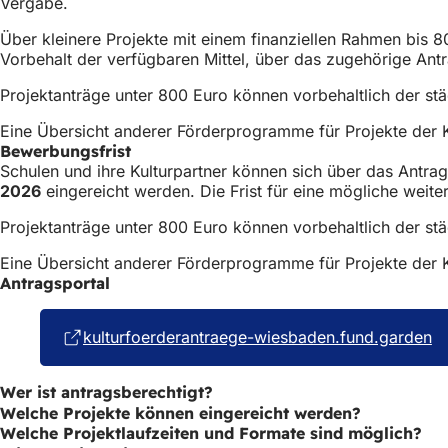
Vergabe.
Über kleinere Projekte mit einem finanziellen Rahmen bis 
Vorbehalt der verfügbaren Mittel, über das zugehörige Antr
Projektanträge unter 800 Euro können vorbehaltlich der s
Eine Übersicht anderer Förderprogramme für Projekte der K
Bewerbungsfrist
Schulen und ihre Kulturpartner können sich über das Antra
2026
eingereicht werden. Die Frist für eine mögliche weit
Projektanträge unter 800 Euro können vorbehaltlich der s
Eine Übersicht anderer Förderprogramme für Projekte der K
Antragsportal
kulturfoerderantraege-wiesbaden.fund.garden
(Ö
in
e
Wer ist antragsberechtigt?
n
Welche Projekte können eingereicht werden?
T
Welche Projektlaufzeiten und Formate sind möglich?