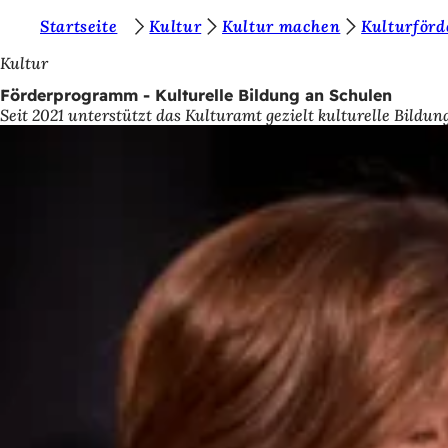
S
Startseite
Kultur
Kultur machen
Kulturförd
Inhalt anspringen
i
Kultur
e
Förderprogramm - Kulturelle Bildung an Schulen
Seit 2021 unterstützt das Kulturamt gezielt kulturelle Bild
b
e
f
i
n
d
e
n
s
i
c