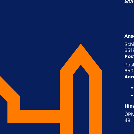
Sta
Ansc
Schi
651
Pos
Pos
650
Anr
Hin
ÖPNV
48, 