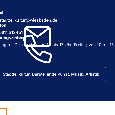
n
i
e
n
i
ail
e
n
i
stadtteilkultur
wiesbaden
de
e
n
efon
m
e
n
0611 312451
m
e
nungszeiten
n
u
e
ag bis Donnerstag von 10 bis 17 Uhr, Freitag von 10 bis 1
e
u
n
e
T
n
a
T
b
a
)
Stadtteilkultur, Darstellende Kunst, Musik, Artistik
b
)