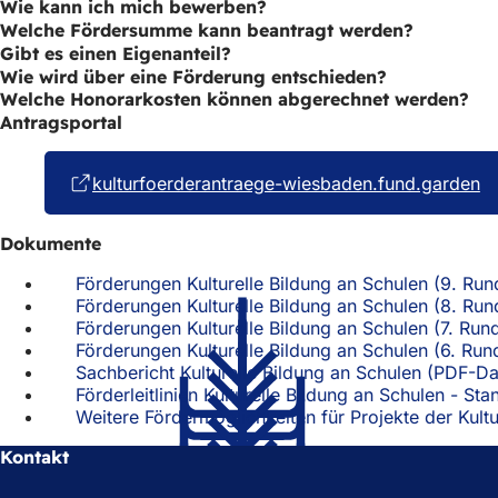
Wie kann ich mich bewerben?
Welche Fördersumme kann beantragt werden?
Gibt es einen Eigenanteil?
Wie wird über eine Förderung entschieden?
Welche Honorarkosten können abgerechnet werden?
Antragsportal
kulturfoerderantraege-wiesbaden.fund.garden
(Ö
in
e
Dokumente
n
T
Förderungen Kulturelle Bildung an Schulen (9. Run
Förderungen Kulturelle Bildung an Schulen (8. Run
Förderungen Kulturelle Bildung an Schulen (7. Run
Förderungen Kulturelle Bildung an Schulen (6. Run
Sachbericht Kulturelle Bildung an Schulen
PDF
-Da
Förderleitlinien Kulturelle Bildung an Schulen - St
Weitere Fördermöglichkeiten für Projekte der Kultu
Kontakt