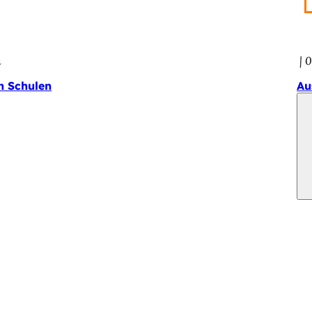
n
0
an Schulen
Au