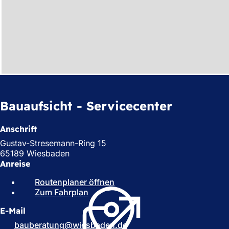
Bauaufsicht - Servicecenter
Anschrift
Gustav-Stresemann-Ring 15
65189 Wiesbaden
Anreise
Routenplaner öffnen
(
Zum Fahrplan
(
Ö
Ö
f
E-Mail
f
f
f
n
bauberatung
wiesbaden
de