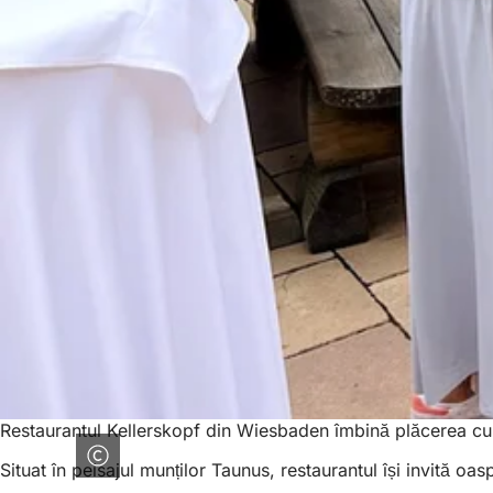
Restaurantul Kellerskopf din Wiesbaden îmbină plăcerea culi
Situat în peisajul munților Taunus, restaurantul își invită o