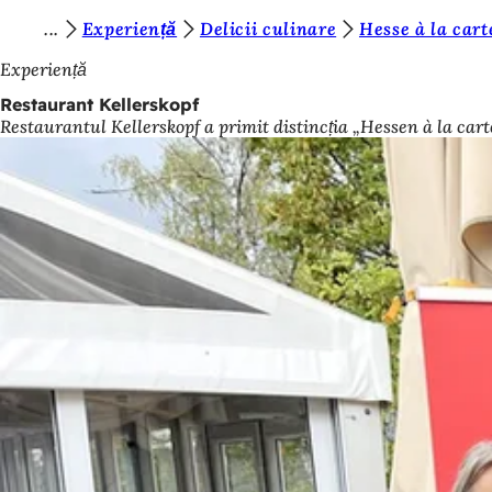
S
Experiență
Delicii culinare
Hesse à la cart
Salt la conținut
u
Experiență
n
Restaurant Kellerskopf
Restaurantul Kellerskopf a primit distincția „Hessen à la cart
t
e
ț
i
a
i
c
i
: