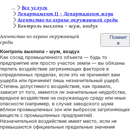
В
Все услуги
Перейти к содержимому
Департамент II - Департамент мэра
ы
Агентство по охране окружающей среды
з
Контроль выхлопа - шум, воздух
д
Агентство по охране окружающей
Помнит
среды
е
е
Контроль выхлопа - шум, воздух
с
Как сосед промышленного объекта — будь то
ь
предприятие или просто участок земли — вы обязаны
терпеть воздействие загрязняющих факторов в
:
определенных пределах, если это не причиняет вам
ущерба или причиняет лишь незначительный ущерб.
Степень допустимого воздействия, как правило,
зависит от того, имеются ли значительные неудобства,
вредное воздействие на окружающую среду или иные
опасности (например, в случае заводского шума
вблизи промышленных зон или выбросов загрязняющих
веществ с промышленных предприятий).
Незначительное воздействие имеет место, если не
превышаются официальные предельные значения