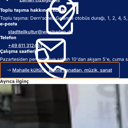
Y
e
Toplu taşıma hakkında notlar
e
n
n
i
Toplu taşıma: Dern'sches Gelände otobüs durağı, 1, 2, 4, 5, 
i
b
e-posta
b
i
stadtteilkultur
wiesbaden
de
i
r
Telefon
r
s
+49 611 312451
s
e
Çalışma saatleri
e
k
k
m
Pazartesiden perşembeye sabah 10'dan akşam 5'e, cuma sa
m
e
e
d
Mahalle kültürü, sahne sanatları, müzik, sanat
d
e
e
a
Ayrıca ilginç
a
ç
ç
ı
ı
l
l
ı
ı
r
r
)
)