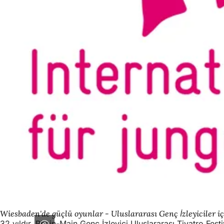
Wiesbaden'de güçlü oyunlar - Uluslararası Genç İzleyiciler i
32 yıldır, Rhein-Main Genç İzleyici Uluslararası Tiyatro Fes