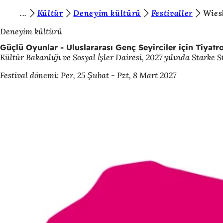
B
Kültür
Deneyim kültürü
Festivaller
Wies
İçeriğe atla
u
Deneyim kültürü
r
Güçlü Oyunlar - Uluslararası Genç Seyirciler için Tiyatr
Kültür Bakanlığı ve Sosyal İşler Dairesi, 2027 yılında Starke
a
d
Festival dönemi: Per, 25 Şubat - Pzt, 8 Mart 2027
a
s
ı
n
ı
z
: