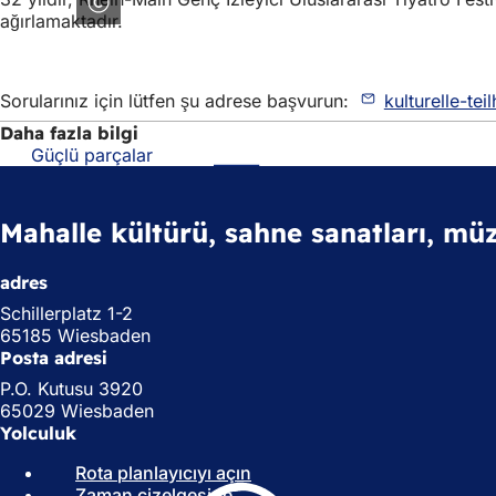
ağırlamaktadır.
Sorularınız için lütfen şu adrese başvurun:
kulturelle-tei
Daha fazla bilgi
Güçlü parçalar
(Yeni
bir
sekmede
açılır)
Mahalle kültürü, sahne sanatları, müz
adres
Schillerplatz 1-2
65185 Wiesbaden
Posta adresi
P.O. Kutusu 3920
65029 Wiesbaden
Yolculuk
Rota planlayıcıyı açın
(
Zaman çizelgesine
(
Y