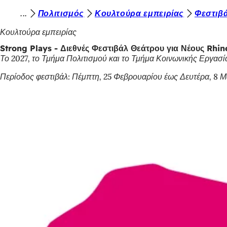
Β
Πολιτισμός
Κουλτούρα εμπειρίας
Φεστιβ
Μετάβαση στο περιεχόμενο
ρ
Κουλτούρα εμπειρίας
ί
Strong Plays - Διεθνές Φεστιβάλ Θεάτρου για Νέους Rhi
Το 2027, το Τμήμα Πολιτισμού και το Τμήμα Κοινωνικής Εργασί
σ
κ
Περίοδος φεστιβάλ: Πέμπτη, 25 Φεβρουαρίου έως Δευτέρα, 8 Μ
ε
σ
τ
ε
ε
δ
ώ
: