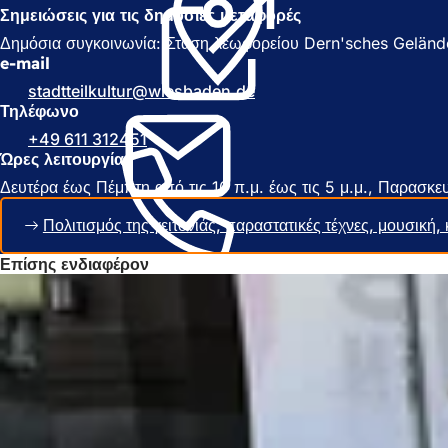
Σημειώσεις για τις δημόσιες μεταφορές
ν
ο
ο
ί
Δημόσια συγκοινωνία: Στάση λεωφορείου Dern'sches Gelände, γ
ί
γ
e-mail
γ
ε
stadtteilkultur
wiesbaden
de
ε
ι
Τηλέφωνο
ι
σ
+49 611 312451
σ
ε
Ώρες λειτουργίας
ε
ν
ν
έ
Δευτέρα έως Πέμπτη από τις 10 π.μ. έως τις 5 μ.μ., Παρασκευή
έ
α
α
κ
Πολιτισμός της γειτονιάς, παραστατικές τέχνες, μουσική, 
κ
α
α
ρ
Επίσης ενδιαφέρον
ρ
τ
τ
έ
έ
λ
λ
α
α
)
)