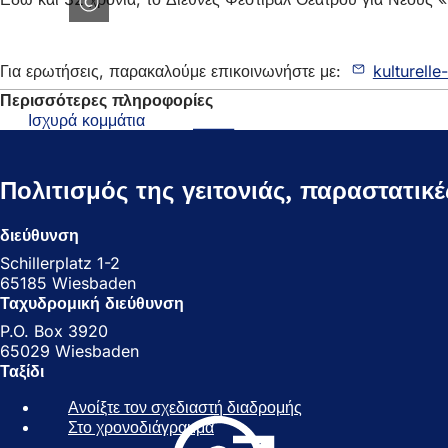
Για ερωτήσεις, παρακαλούμε επικοινωνήστε με:
kulturelle
Περισσότερες πληροφορίες
Ισχυρά κομμάτια
(Ανοίγει
σε
νέα
καρτέλα)
Πολιτισμός της γειτονιάς, παραστατικέ
διεύθυνση
Schillerplatz 1-2
65185 Wiesbaden
Ταχυδρομική διεύθυνση
P.O. Box 3920
65029 Wiesbaden
Ταξίδι
Ανοίξτε τον σχεδιαστή διαδρομής
(
Στο χρονοδιάγραμμα
(
Α
Α
ν