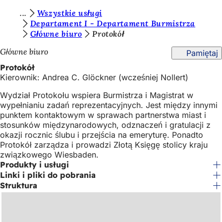
J
Wszystkie usługi
Przejdź do treści
Departament I - Departament Burmistrza
e
Główne biuro
Protokół
s
Główne biuro
Pamiętaj
t
Protokół
e
Kierownik: Andrea C. Glöckner (wcześniej Nollert)
ś
Wydział Protokołu wspiera Burmistrza i Magistrat w
t
wypełnianiu zadań reprezentacyjnych. Jest między innymi
punktem kontaktowym w sprawach partnerstwa miast i
u
stosunków międzynarodowych, odznaczeń i gratulacji z
okazji rocznic ślubu i przejścia na emeryturę. Ponadto
t
Protokół zarządza i prowadzi Złotą Księgę stolicy kraju
a
związkowego Wiesbaden.
Produkty i usługi
j
Linki i pliki do pobrania
:
Struktura